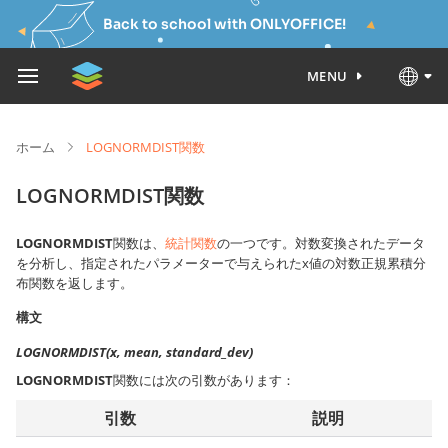
Back to school with ONLYOFFICE!
MENU
ホーム
LOGNORMDIST関数
LOGNORMDIST関数
LOGNORMDIST
関数は、
統計関数
の一つです。対数変換されたデータ
を分析し、指定されたパラメーターで与えられたx値の対数正規累積分
布関数を返します。
構文
LOGNORMDIST(x, mean, standard_dev)
LOGNORMDIST
関数には次の引数があります：
引数
説明