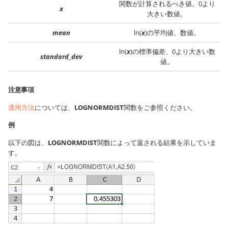
関数が計算されるべき値。0より
x
大きい数値。
mean
ln(
x
)の平均値、数値。
ln(
x
)の標準偏差、0より大きい数
standard_dev
値。
注意事項
適用方法
については、
LOGNORMDIST
関数をご参照ください。
例
以下の図は、
LOGNORMDIST
関数によって返される結果を示していま
す。