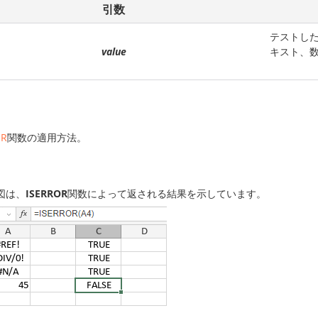
引数
テストし
value
キスト、
OR
関数の適用方法。
図は、
ISERROR
関数によって返される結果を示しています。