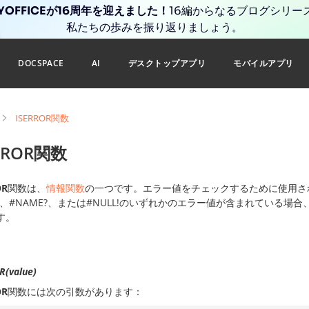
YOFFICEが16周年を迎えました！
16編からなるブログシリー
私たちの歩みを振り返りましょう。
DOCSPACE
AI
デスクトップアプリ
モバイルアプリ
ISERROR関数
ERROR関数
OR
関数は、
情報関数
の一つです。エラー値をチェックするために使用されます。セ
!、#NAME?、または#NULL!のいずれかのエラー値が含まれている場合
す。
R(value)
OR
関数には次の引数があります：