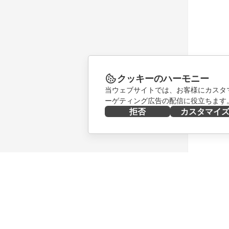
クッキーのハーモニー
当ウェブサイトでは、お客様にカスタ
ーゲティング広告の配信に役立ちます
拒否
カスタマイ
今すぐ入手する
共同作業
Docs
貢献者向
DocSpace
翻訳者向
Workspace
インフル