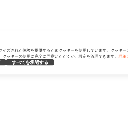
マイズされた体験を提供するためクッキーを使用しています。クッキー
。クッキーの使用に完全に同意いただくか、設定を管理できます。
詳細
ズ
すべてを承認する
ヘルプを得る
け
フォーラム
け
研修コース
エンサー向け
ウェビナー