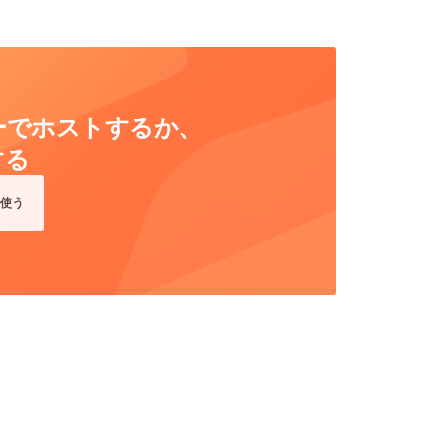
ーバーでホストするか、
する
使う