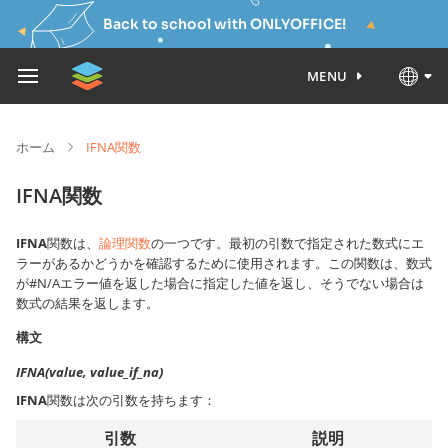
Back to school with ONLYOFFICE!
MENU
ホーム
IFNA関数
IFNA関数
IFNA
関数は、
論理関数
の一つです。最初の引数で指定された数式にエ
ラーがあるかどうかを確認するために使用されます。この関数は、数式
が#N/Aエラー値を返した場合に指定した値を返し、そうでない場合は
数式の結果を返します。
構文
IFNA(value, value_if_na)
IFNA
関数は次の引数を持ちます：
引数
説明