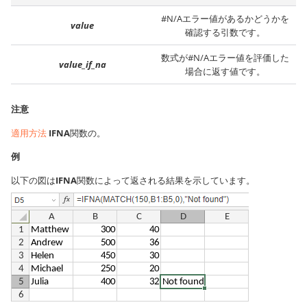
#N/Aエラー値があるかどうかを
value
確認する引数です。
数式が#N/Aエラー値を評価した
value_if_na
場合に返す値です。
注意
適用方法
IFNA
関数の。
例
以下の図は
IFNA
関数によって返される結果を示しています。