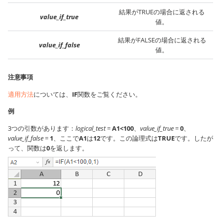
結果がTRUEの場合に返される
value_if_true
値。
結果がFALSEの場合に返される
value_if_false
値。
注意事項
適用方法
については、
IF
関数をご覧ください。
例
3つの引数があります：
logical_test
=
A1<100
、
value_if_true
=
0
、
value_if_false
=
1
、ここで
A1
は
12
です。この論理式は
TRUE
です。したが
って、関数は
0
を返します。