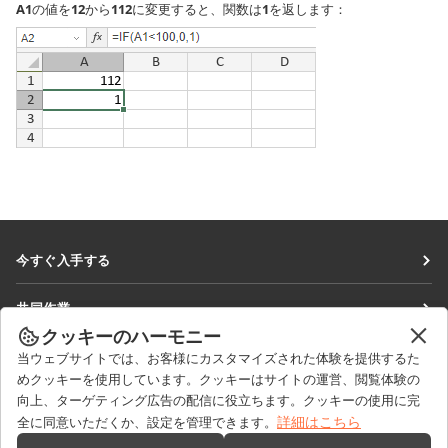
A1
の値を
12
から
112
に変更すると、関数は
1
を返します：
今すぐ入手する
Docs
共同作業
DocSpace
クッキーのハーモニー
貢献者向け
ニュースを見る
当ウェブサイトでは、お客様にカスタマイズされた体験を提供するた
Workspace
翻訳者向け
めクッキーを使用しています。クッキーはサイトの運営、閲覧体験の
ブログ
コネクター
向上、ターゲティング広告の配信に役立ちます。クッキーの使用に完
ヘルプを得る
インフルエンサー向け
詳細はこちら
全に同意いただくか、設定を管理できます。
デスクトップアプリ
フォーラム
求人情報