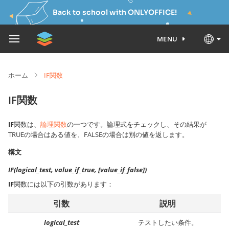
Back to school with ONLYOFFICE!
MENU
ホーム
IF関数
IF関数
IF
関数は、
論理関数
の一つです。論理式をチェックし、その結果が
TRUEの場合はある値を、FALSEの場合は別の値を返します。
構文
IF(logical_test, value_if_true, [value_if_false])
IF
関数には以下の引数があります：
引数
説明
logical_test
テストしたい条件。