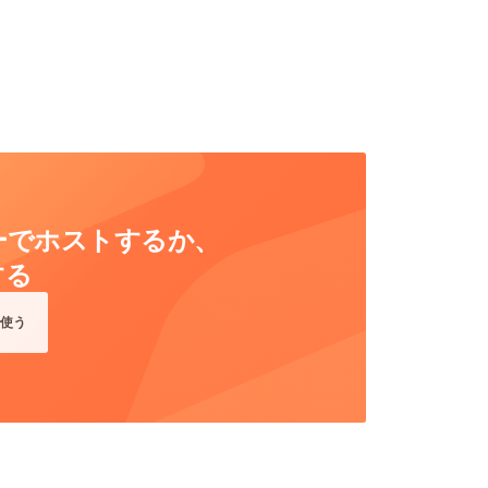
ーバーでホストするか、
する
使う