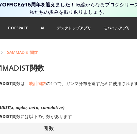
YOFFICEが16周年を迎えました！
16編からなるブログシリー
私たちの歩みを振り返りましょう。
DOCSPACE
AI
デスクトップアプリ
モバイルアプリ
GAMMADIST関数
MMADIST関数
ADIST
関数は、
統計関数
の1つで、ガンマ分布を返すために使用されま
IST(x, alpha, beta, cumulative)
ADIST
関数には以下の引数があります：
引数