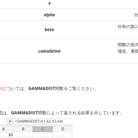
x
alpha
分布の第
beta
関数の形式
cumulative
場合、累積
法
については、
GAMMADIST
関数をご覧ください。
図は、
GAMMADIST
関数によって返される結果を示しています。