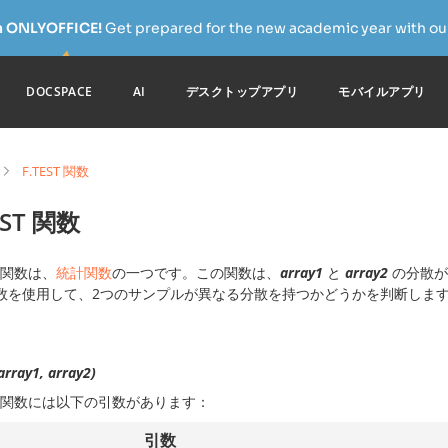
h ONLYOFFICE!
Get prepared for the new academic year with our
DOCSPACE
AI
デスクトップアプリ
モバイルアプリ
F.TEST 関数
EST 関数
関数は、
統計関数
の一つです。この関数は、
array1
と
array2
の分散が
数を使用して、2つのサンプルが異なる分散を持つかどうかを判断しま
array1, array2)
関数には以下の引数があります：
引数