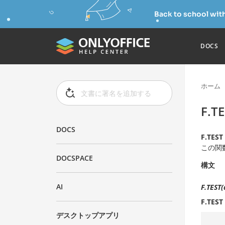
Back to school wit
DOCS
ホーム
F.T
DOCS
F.TEST
この関
DOCSPACE
構文
AI
F.TEST(
F.TEST
デスクトップアプリ