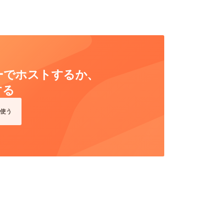
ーバーでホストするか、
する
使う