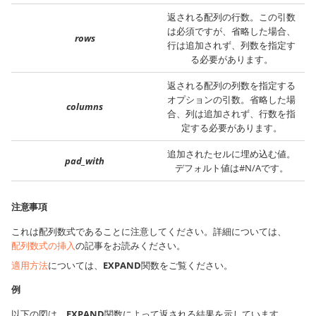
返される配列の行数。この引数
は必須ですが、省略した場合、
rows
行は追加されず、列数を指定す
る必要があります。
返される配列の列数を指定する
オプションの引数。省略した場
columns
合、列は追加されず、行数を指
定する必要があります。
追加されたセルに埋め込む値。
pad_with
デフォルト値は#N/Aです。
注意事項
これは配列数式であることに注意してください。詳細については、
配列数式の挿入
の記事をお読みください。
適用方法
については、
EXPAND
関数をご覧ください。
例
以下の図は、
EXPAND
関数によって返される結果を示しています。