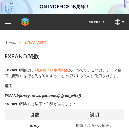
ONLYOFFICE 16周年！
MENU
ホーム
EXPAND関数
EXPAND関数
EXPAND
関数は、
検索および参照関数
の一つです。これは、データ範
囲（配列）を行と列を追加することで拡張するために使用されます。
構文
EXPAND(array, rows, [columns], [pad_with])
EXPAND
関数には以下の引数があります：
引数
説明
array
拡張されるセル範囲。