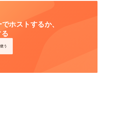
ーバーでホストするか、
する
使う