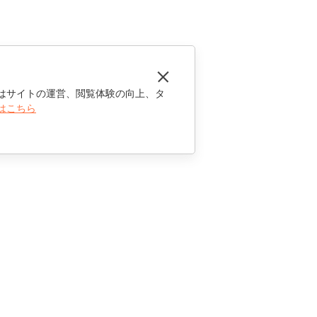
はサイトの運営、閲覧体験の向上、タ
はこちら
お問い合わせ
セールスに関する質問
sales@onlyoffice.com
パートナーシップに関するお問い合わせ
partners@onlyoffice.com
メディアに関するお問い合わせ
press@onlyoffice.com