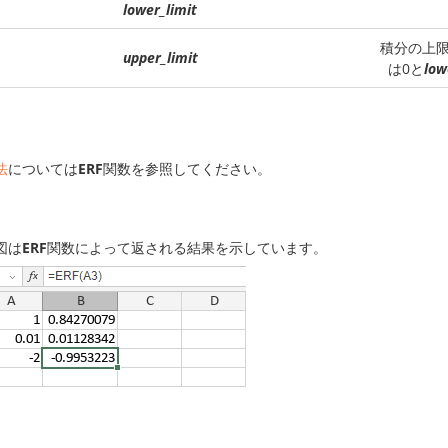
lower_limit
積分の上
upper_limit
は0と
low
法
については
ERF
関数を参照してください。
図は
ERF
関数によって返される結果を示しています。