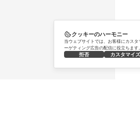
クッキーのハーモニー
当ウェブサイトでは、お客様にカスタ
ーゲティング広告の配信に役立ちます
拒否
カスタマイ
今すぐ入手する
共同作業
Docs
貢献者向
DocSpace
翻訳者向
Workspace
インフル
コネクター
求人情報
デスクトップアプリ
ニュース