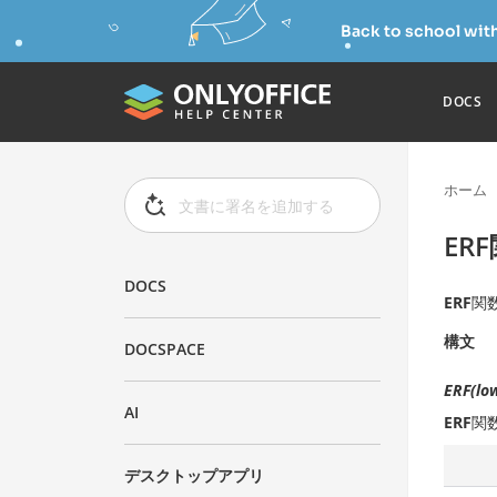
Back to school wit
DOCS
ホーム
ER
DOCS
ERF
関
構文
DOCSPACE
ERF(low
AI
ERF
関
デスクトップアプリ