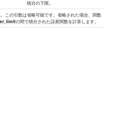
積分の下限。
限。この引数は省略可能です。省略された場合、関数
er_limit
の間で積分された誤差関数を計算します。