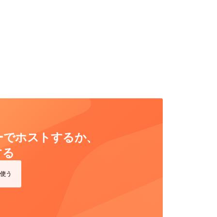
ーバーでホストするか、
する
使う