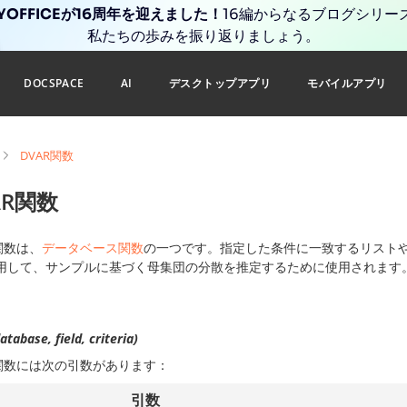
YOFFICEが16周年を迎えました！
16編からなるブログシリー
私たちの歩みを振り返りましょう。
DOCSPACE
AI
デスクトップアプリ
モバイルアプリ
DVAR関数
AR関数
関数は、
データベース関数
の一つです。指定した条件に一致するリスト
用して、サンプルに基づく母集団の分散を推定するために使用されます
tabase, field, criteria)
関数には次の引数があります：
引数