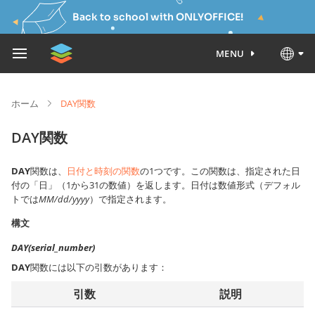
Back to school with ONLYOFFICE!
MENU
ホーム
DAY関数
DAY関数
DAY
関数は、
日付と時刻の関数
の1つです。この関数は、指定された日
付の「日」（1から31の数値）を返します。日付は数値形式（デフォル
トでは
MM/dd/yyyy
）で指定されます。
構文
DAY(serial_number)
DAY
関数には以下の引数があります：
引数
説明