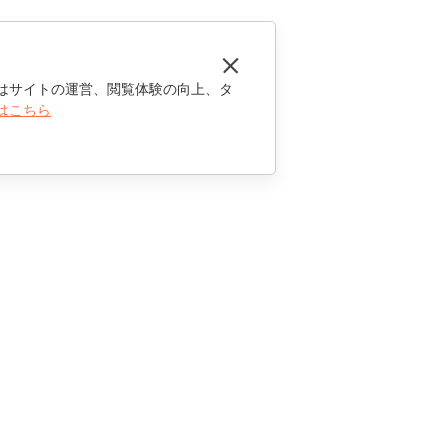
はサイトの運営、閲覧体験の向上、タ
はこちら
お問い合わせ
セールスに関する質問
sales@onlyoffice.com
パートナーシップに関するお問い合わせ
partners@onlyoffice.com
メディアに関するお問い合わせ
press@onlyoffice.com
折り返し電話のリクエスト