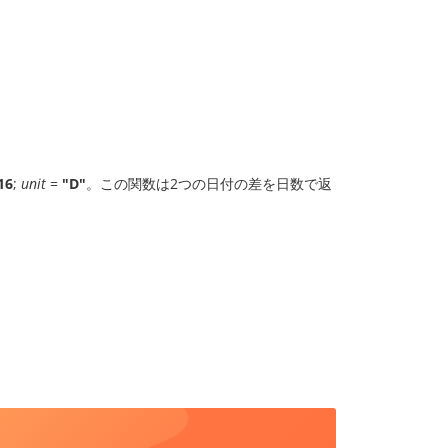
16
;
unit
=
"D"
。この関数は2つの日付の差を日数で返