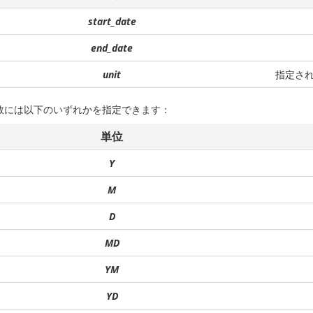
start_date
end_date
unit
指定さ
数には以下のいずれかを指定できます：
単位
Y
M
D
MD
YM
YD