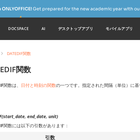
h ONLYOFFICE!
Get prepared for the new academic year with our
DOCSPACE
AI
デスクトップアプリ
モバイルアプリ
DATEDIF関数
TEDIF関数
IF
関数は、
日付と時刻の関数
の一つです。指定された間隔（単位）に基
(start_date, end_date, unit)
IF
関数には以下の引数があります：
引数