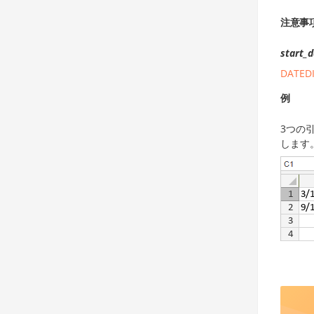
注意事
start_
DATEDI
例
3つの
します