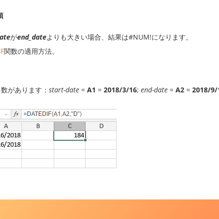
項
date
が
end_date
よりも大きい場合、結果は#NUM!になります。
F
関数の適用方法。
引数があります：
start-date
=
A1
=
2018/3/16
;
end-date
=
A2
=
2018/9/
。