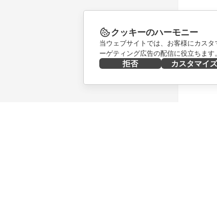
クッキーのハーモニー
当ウェブサイトでは、お客様にカスタ
ーゲティング広告の配信に役立ちます
拒否
カスタマイ
今すぐ入手する
共同作業
Docs
貢献者向
DocSpace
翻訳者向
Workspace
インフル
コネクター
求人情報
デスクトップアプリ
ニュース
モバイルアプリ
ブログ