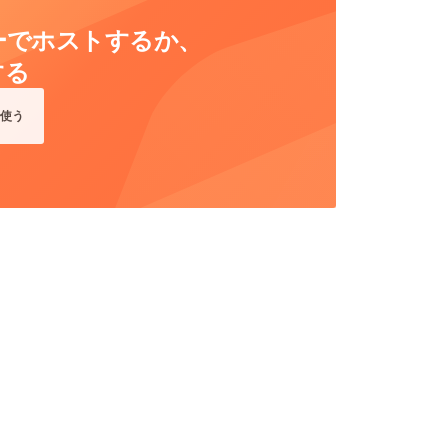
ーバーでホストするか、
する
使う