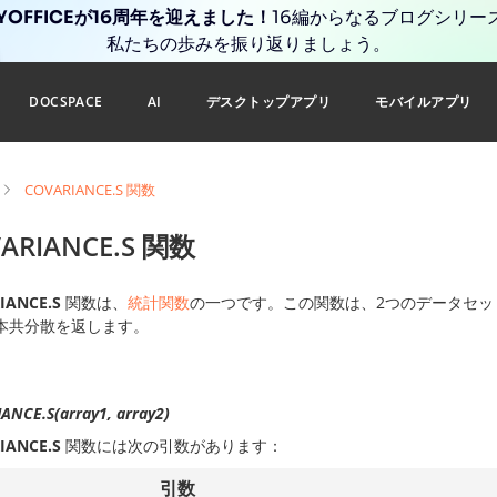
YOFFICEが16周年を迎えました！
16編からなるブログシリー
私たちの歩みを振り返りましょう。
DOCSPACE
AI
デスクトップアプリ
モバイルアプリ
COVARIANCE.S 関数
ARIANCE.S 関数
IANCE.S
関数は、
統計関数
の一つです。この関数は、2つのデータセ
本共分散を返します。
ANCE.S(array1, array2)
IANCE.S
関数には次の引数があります：
引数