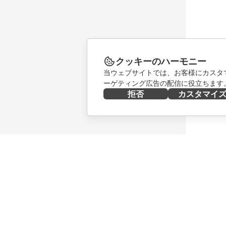
クッキーのハーモニー
当ウェブサイトでは、お客様にカスタ
ーゲティング広告の配信に役立ちます
拒否
カスタマイ
今すぐ入手する
共同作業
Docs
貢献者向
DocSpace
翻訳者向
Workspace
インフル
コネクター
求人情報