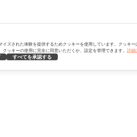
マイズされた体験を提供するためクッキーを使用しています。クッキー
。クッキーの使用に完全に同意いただくか、設定を管理できます。
詳細
ズ
すべてを承認する
ヘルプを得る
け
フォーラム
け
研修コース
エンサー向け
ウェビナー
ホワイトペーパー