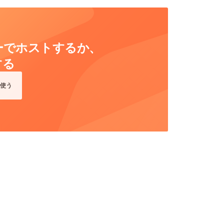
ーバーでホストするか、
する
使う