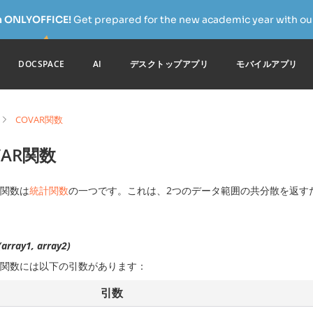
h ONLYOFFICE!
Get prepared for the new academic year with our
DOCSPACE
AI
デスクトップアプリ
モバイルアプリ
COVAR関数
VAR関数
関数は
統計関数
の一つです。これは、2つのデータ範囲の共分散を返す
array1, array2)
関数には以下の引数があります：
引数