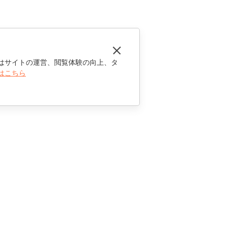
はサイトの運営、閲覧体験の向上、タ
はこちら
お問い合わせ
セールスに関する質問
sales@onlyoffice.com
パートナーシップに関するお問い合わせ
partners@onlyoffice.com
メディアに関するお問い合わせ
press@onlyoffice.com
折り返し電話のリクエスト