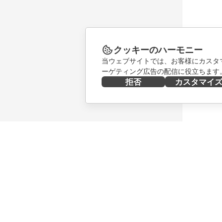
クッキーのハーモニー
当ウェブサイトでは、お客様にカスタ
ーゲティング広告の配信に役立ちます
拒否
カスタマイ
今すぐ入手する
共同作業
Docs
貢献者向
DocSpace
翻訳者向
Workspace
インフル
コネクター
求人情報
デスクトップアプリ
ニュース
モバイルアプリ