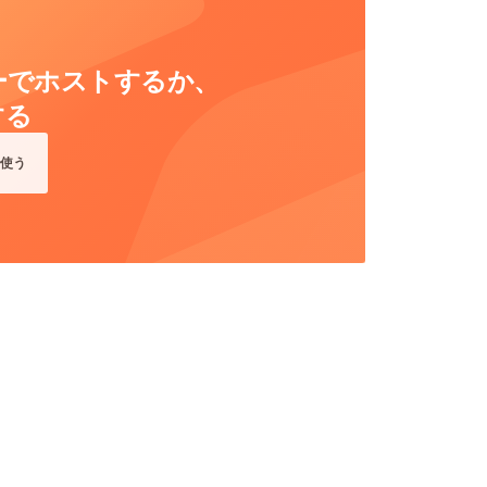
ーバーでホストするか、
する
使う