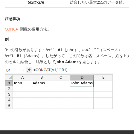
text1/2/n
結合したい最大255のデータ値。
注意事項
CONCAT
関数の適用方法。
例
3つの引数があります：
text1
=
A1
（John）、
text2
=
" "
（スペース）、
text3
=
B1
（Adams）。したがって、この関数は名、スペース、姓を1つ
のセルに結合し、結果として
John Adams
を返します。