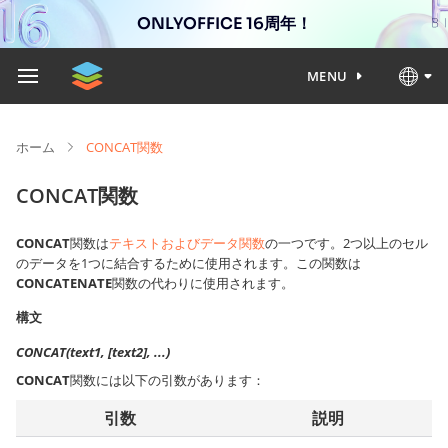
ONLYOFFICE 16周年！
MENU
ホーム
CONCAT関数
CONCAT関数
CONCAT
関数は
テキストおよびデータ関数
の一つです。2つ以上のセル
のデータを1つに結合するために使用されます。この関数は
CONCATENATE
関数の代わりに使用されます。
構文
CONCAT(text1, [text2], ...)
CONCAT
関数には以下の引数があります：
引数
説明