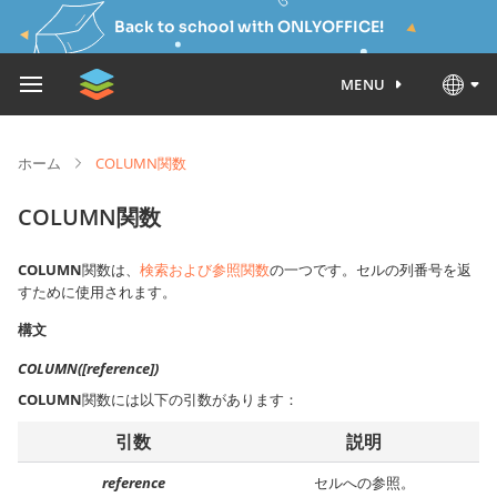
Back to school with ONLYOFFICE!
MENU
ホーム
COLUMN関数
COLUMN関数
COLUMN
関数は、
検索および参照関数
の一つです。セルの列番号を返
すために使用されます。
構文
COLUMN([reference])
COLUMN
関数には以下の引数があります：
引数
説明
reference
セルへの参照。