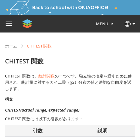
Back to school with ONLYOFFICE!
MENU
ホーム
CHITEST 関数
CHITEST 関数
CHITEST
関数は、
統計関数
の一つです。独立性の検定を返すために使
用され、統計量に対するカイ二乗（χ2）分布の値と適切な自由度を返
します。
構文
CHITEST(actual_range, expected_range)
CHITEST
関数には以下の引数があります：
引数
説明