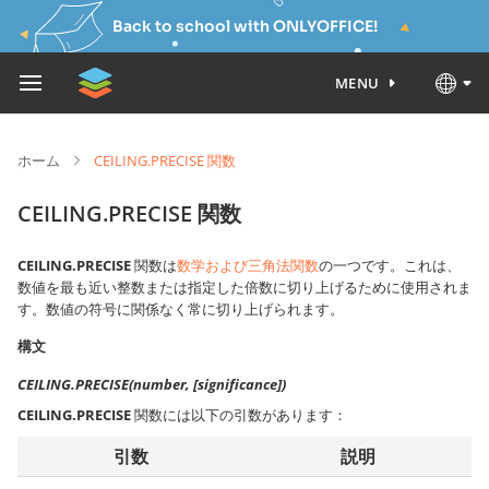
Back to school with ONLYOFFICE!
MENU
ホーム
CEILING.PRECISE 関数
CEILING.PRECISE 関数
CEILING.PRECISE
関数は
数学および三角法関数
の一つです。これは、
数値を最も近い整数または指定した倍数に切り上げるために使用されま
す。数値の符号に関係なく常に切り上げられます。
構文
CEILING.PRECISE(number, [significance])
CEILING.PRECISE
関数には以下の引数があります：
引数
説明