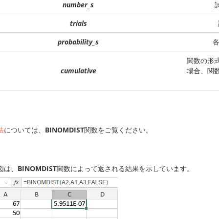
number_s
trials
probability_s
関数の形式
cumulative
場合、関数
法
については、
BINOMDIST
関数をご覧ください。
図は、
BINOMDIST
関数によって返される結果を示しています。