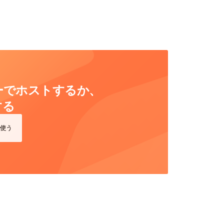
ーバーでホストするか、
する
使う