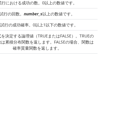
試行における成功の数。0以上の数値です。
試行の回数。
number_s
以上の数値です。
各試行の成功確率。0以上1以下の数値です。
を決定する論理値（TRUEまたはFALSE）。TRUEの
は累積分布関数を返します。FALSEの場合、関数は
確率質量関数を返します。