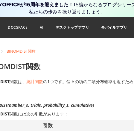
YOFFICEが16周年を迎えました！
16編からなるブログシリー
私たちの歩みを振り返りましょう。
DOCSPACE
AI
デスクトップアプリ
モバイルアプリ
BINOMDIST関数
NOMDIST関数
DIST
関数は、
統計関数
の1つです。個々の項の二項分布確率を返すため
ST(number_s, trials, probability_s, cumulative)
DIST
関数には次の引数があります：
引数