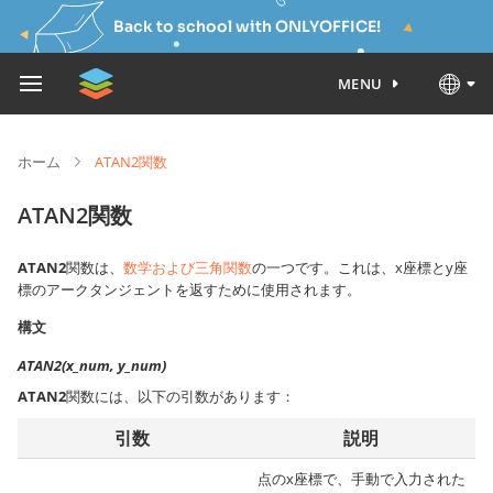
Back to school with ONLYOFFICE!
MENU
ホーム
ATAN2関数
ATAN2関数
ATAN2
関数は、
数学および三角関数
の一つです。これは、x座標とy座
標のアークタンジェントを返すために使用されます。
構文
ATAN2(x_num, y_num)
ATAN2
関数には、以下の引数があります：
引数
説明
点のx座標で、手動で入力された