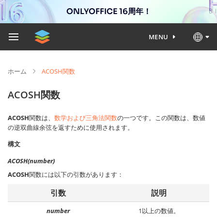
ONLYOFFICE 16周年！
MENU
ホーム
ACOSH関数
ACOSH関数
ACOSH
関数は、
数学および三角法関数
の一つです。この関数は、数値
の逆双曲線余弦を返すために使用されます。
構文
ACOSH(number)
ACOSH
関数には以下の引数があります：
引数
説明
number
1以上の数値。