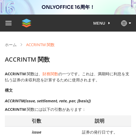
ONLYOFFICE 16周年！
MENU
ホーム
ACCRINTM 関数
ACCRINTM 関数
ACCRINTM
関数は、
財務関数
の一つです。これは、満期時に利息を支
払う証券の未収利息を計算するために使用されます。
構文
ACCRINTM(issue, settlement, rate, par, [basis])
ACCRINTM
関数には以下の引数があります：
引数
説明
issue
証券の発行日です。