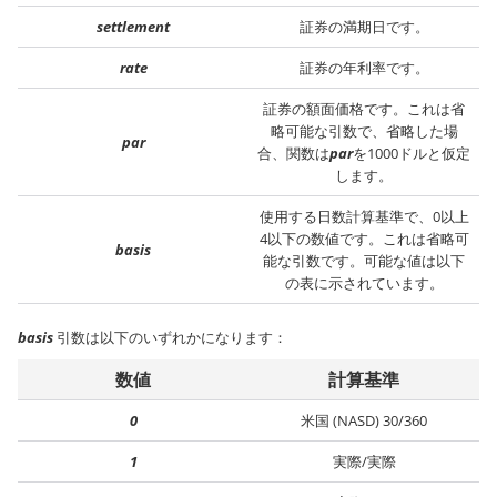
settlement
証券の満期日です。
rate
証券の年利率です。
証券の額面価格です。これは省
略可能な引数で、省略した場
par
合、関数は
par
を1000ドルと仮定
します。
使用する日数計算基準で、0以上
4以下の数値です。これは省略可
basis
能な引数です。可能な値は以下
の表に示されています。
basis
引数は以下のいずれかになります：
数値
計算基準
0
米国 (NASD) 30/360
1
実際/実際