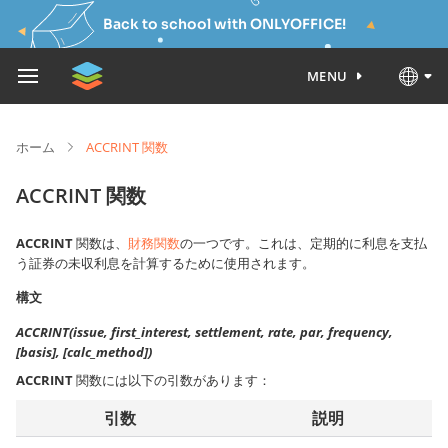
Back to school with ONLYOFFICE!
MENU
ホーム
ACCRINT 関数
ACCRINT 関数
ACCRINT
関数は、
財務関数
の一つです。これは、定期的に利息を支払
う証券の未収利息を計算するために使用されます。
構文
ACCRINT(issue, first_interest, settlement, rate, par, frequency,
[basis], [calc_method])
ACCRINT
関数には以下の引数があります：
引数
説明