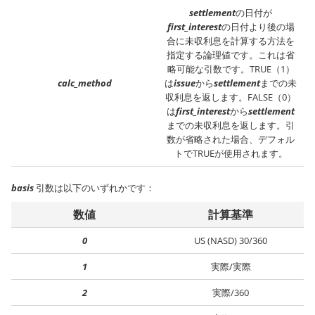
settlement
の日付が
first_interest
の日付より後の場
合に未収利息を計算する方法を
指定する論理値です。これは省
略可能な引数です。TRUE（1）
calc_method
は
issue
から
settlement
までの未
収利息を返します。FALSE（0）
は
first_interest
から
settlement
までの未収利息を返します。引
数が省略された場合、デフォル
トでTRUEが使用されます。
basis
引数は以下のいずれかです：
数値
計算基準
0
US (NASD) 30/360
1
実際/実際
2
実際/360