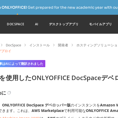
h ONLYOFFICE!
Get prepared for the new academic year with our
DOCSPACE
AI
デスクトップアプリ
モバイルアプリ
DocSpace
インストール
開発者
ホスティングソリューショ
デプロイ
事はAIによって翻訳されました
Iを使用したONLYOFFICE DocSpac
めに
、
ONLYOFFICE DocSpace デベロッパー版
のインスタンスを
Amazon W
できます。これは、
AWS Marketplace
で利用可能な
ONLYOFFICE Ama