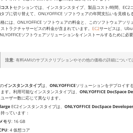
用コスト
セクションでは、インスタンスタイプ、製品コスト/時間、EC2
約
タブに切り替えて、ONLYOFFICE ソフトウェアの年間支払いを見積
格には、ONLYOFFICE ソフトウェアの料金と、このソフトウェアソ
ラストラクチャサービスの料金が含まれています。
EC2
サービスは、Ub
NLYOFFICEソフトウェアソリューションをインストールするために
注意
: 有料AMIのサブスクリプションやその他の価格の詳細について
2の
インスタンスタイプ
は、
ONLYOFFICE
ソリューションをデプロイす
します。利用可能なインスタンスタイプは、
ONLYOFFICE DocSpace De
りユーザー数に応じて異なります。
xlarge
EC2インスタンスタイプは、
ONLYOFFICE DocSpace Develo
を持っています：
メモリ
: 16 GB
CPU
: 4 仮想コア