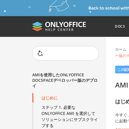
Back to school wit
DOCS
ホーム
ー版の
この記
AMIを使用したONLYOFFICE
DOCSPACEデベロッパー版のデプロ
AM
イ
はじめに
はじ
ステップ 1. 必要な
ONLYOFFICE AMI を選択して
今すぐ
ソリューションにサブスクライ
に起動
ブする