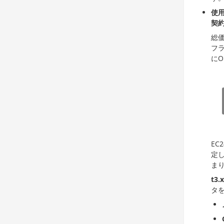
使
契
総価
フ
にO
EC
定
ま
t3.
タ