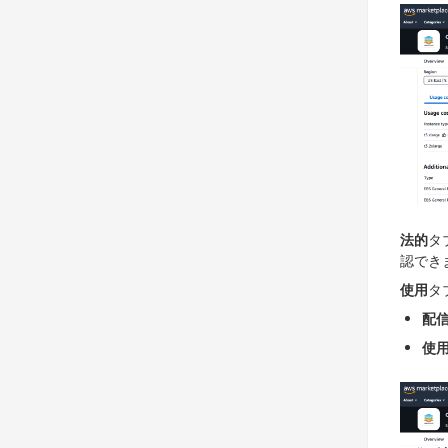
法的
タ
認でき
使用
タ
配
使