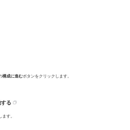
の
構成に進む
ボタンをクリックします。
動する
します。