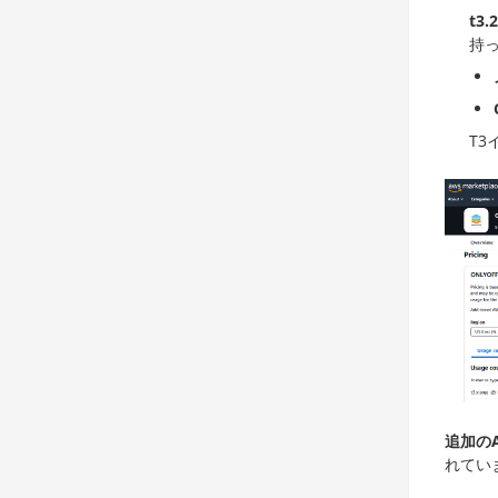
t3.
持
T
追加の
れてい