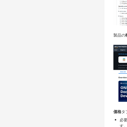
製品の
価格
タ
必
す