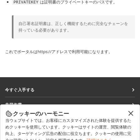
は証明書のプライベートキーのパスです。
PRIVATEKEY
自己署名証明書は、正しく機能するために完全なチェーンを
持っている必要があります。
これでポータルは
https://
アドレスで利用可能になります。
今すぐ入手する
Docs
共同作業
DocSpace
クッキーのハーモニー
貢献者向け
ニュースを見る
当ウェブサイトでは、お客様にカスタマイズされた体験を提供するた
Workspace
翻訳者向け
めクッキーを使用しています。クッキーはサイトの運営、閲覧体験の
ブログ
コネクター
向上、ターゲティング広告の配信に役立ちます。クッキーの使用に完
ヘルプを得る
インフルエンサー向け