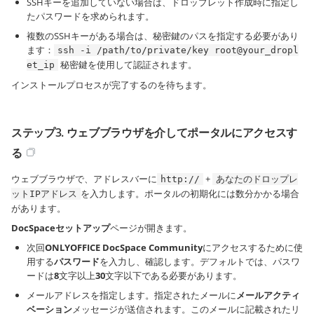
SSHキーを追加していない場合は、ドロップレット作成時に指定し
たパスワードを求められます。
複数のSSHキーがある場合は、秘密鍵のパスを指定する必要があり
ます：
ssh -i /path/to/private/key root@your_dropl
秘密鍵を使用して認証されます。
et_ip
インストールプロセスが完了するのを待ちます。
ステップ3. ウェブブラウザを介してポータルにアクセスす
る
ウェブブラウザで、アドレスバーに
+
http://
あなたのドロップレ
を入力します。ポータルの初期化には数分かかる場合
ットIPアドレス
があります。
DocSpaceセットアップ
ページが開きます。
次回
ONLYOFFICE DocSpace Community
にアクセスするために使
用する
パスワード
を入力し、確認します。デフォルトでは、パスワ
ードは
8
文字以上
30
文字以下である必要があります。
メールアドレスを指定します。指定されたメールに
メールアクティ
ベーション
メッセージが送信されます。このメールに記載されたリ