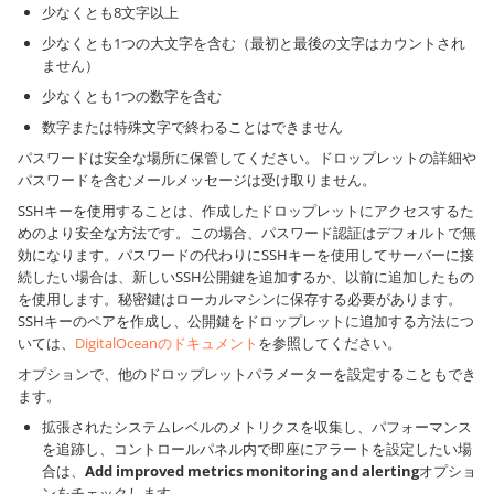
少なくとも8文字以上
少なくとも1つの大文字を含む（最初と最後の文字はカウントされ
ません）
少なくとも1つの数字を含む
数字または特殊文字で終わることはできません
パスワードは安全な場所に保管してください。ドロップレットの詳細や
パスワードを含むメールメッセージは受け取りません。
SSHキーを使用することは、作成したドロップレットにアクセスするた
めのより安全な方法です。この場合、パスワード認証はデフォルトで無
効になります。パスワードの代わりにSSHキーを使用してサーバーに接
続したい場合は、新しいSSH公開鍵を追加するか、以前に追加したもの
を使用します。秘密鍵はローカルマシンに保存する必要があります。
SSHキーのペアを作成し、公開鍵をドロップレットに追加する方法につ
いては、
DigitalOceanのドキュメント
を参照してください。
オプションで、他のドロップレットパラメーターを設定することもでき
ます。
拡張されたシステムレベルのメトリクスを収集し、パフォーマンス
を追跡し、コントロールパネル内で即座にアラートを設定したい場
合は、
Add improved metrics monitoring and alerting
オプショ
ンをチェックします。