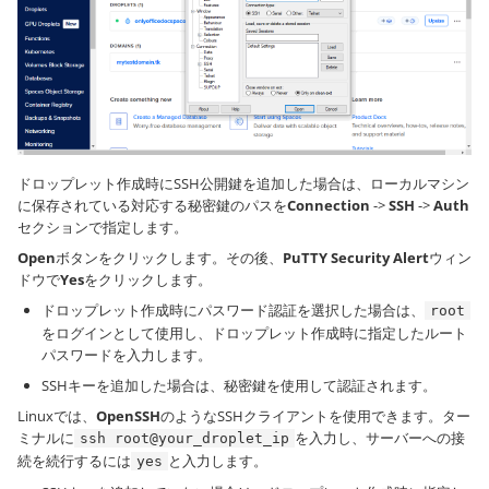
ドロップレット作成時にSSH公開鍵を追加した場合は、ローカルマシン
に保存されている対応する秘密鍵のパスを
Connection
->
SSH
->
Auth
セクションで指定します。
Open
ボタンをクリックします。その後、
PuTTY Security Alert
ウィン
ドウで
Yes
をクリックします。
ドロップレット作成時にパスワード認証を選択した場合は、
root
をログインとして使用し、ドロップレット作成時に指定したルート
パスワードを入力します。
SSHキーを追加した場合は、秘密鍵を使用して認証されます。
Linuxでは、
OpenSSH
のようなSSHクライアントを使用できます。ター
ミナルに
を入力し、サーバーへの接
ssh root@your_droplet_ip
続を続行するには
と入力します。
yes