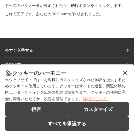
すべてのパラメータが設定されたら、
続行
ボタンをクリックします。
これで完了です。あなたのDocSpaceが作成されました。
今すぐ入手する
Docs
共同作業
DocSpace
クッキーのハーモニー
貢献者向け
ニュースを見る
当ウェブサイトでは、お客様にカスタマイズされた体験を提供するた
Workspace
翻訳者向け
めクッキーを使用しています。クッキーはサイトの運営、閲覧体験の
ブログ
コネクター
向上、ターゲティング広告の配信に役立ちます。クッキーの使用に完
ヘルプを得る
インフルエンサー向け
詳細はこちら
全に同意いただくか、設定を管理できます。
デスクトップアプリ
フォーラム
求人情報
お問い合わせ
拒否
カスタマイズ
モバイルアプリ
研修コース
セールスに関する質問
sales@onlyoffice.com
onlyoffice.com
すべてを承認する
ウェビナー
パートナーシップに関するお問い合わせ
partners@onlyoffice.com
© Ascensio System SIA 2026. All rights reserved
ホワイトペーパー