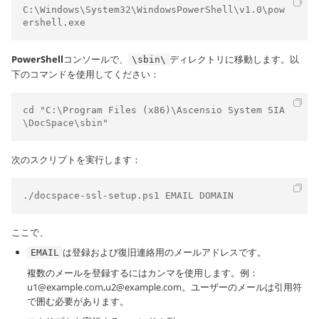
C:\Windows\System32\WindowsPowerShell\v1.0\pow
ershell.exe
PowerShell
コンソールで、
ディレクトリに移動します。以
\sbin\
下のコマンドを使用してください：
cd "C:\Program Files (x86)\Ascensio System SIA
\DocSpace\sbin"
次のスクリプトを実行します：
./docspace-ssl-setup.ps1 EMAIL DOMAIN
ここで、
は登録および復旧連絡用のメールアドレスです。
EMAIL
複数のメールを登録するにはカンマを使用します。例：
u1@example.com,u2@example.com。ユーザーのメールは引用符
で囲む必要があります。