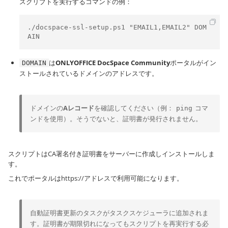
スクリプトを実行するコマンドの例：
./docspace-ssl-setup.ps1 "EMAIL1,EMAIL2" DOM
AIN
は
ONLYOFFICE DocSpace Community
ポータルがイン
DOMAIN
ストールされているドメインのアドレスです。
ドメインの
Aレコード
を確認してください（例：
コマ
ping
ンドを使用）。そうでないと、証明書が発行されません。
スクリプトはCA署名付き証明書をサーバーに作成しインストールしま
す。
これでポータルは
https://
アドレスで利用可能になります。
自動証明書更新のタスクがタスクスケジューラに追加されま
す。証明書が期限切れになってもスクリプトを再実行する必