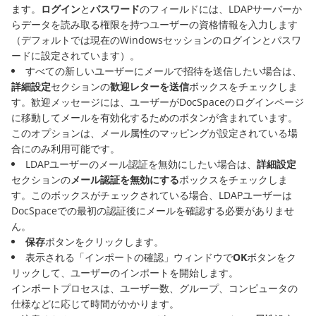
ます。
ログイン
と
パスワード
のフィールドには、LDAPサーバーか
らデータを読み取る権限を持つユーザーの資格情報を入力します
（デフォルトでは現在のWindowsセッションのログインとパスワ
ードに設定されています）。
すべての新しいユーザーにメールで招待を送信したい場合は、
詳細設定
セクションの
歓迎レターを送信
ボックスをチェックしま
す。歓迎メッセージには、ユーザーがDocSpaceのログインページ
に移動してメールを有効化するためのボタンが含まれています。
このオプションは、メール属性のマッピングが設定されている場
合にのみ利用可能です。
LDAPユーザーのメール認証を無効にしたい場合は、
詳細設定
セクションの
メール認証を無効にする
ボックスをチェックしま
す。このボックスがチェックされている場合、LDAPユーザーは
DocSpaceでの最初の認証後にメールを確認する必要がありませ
ん。
保存
ボタンをクリックします。
表示される「インポートの確認」ウィンドウで
OK
ボタンをク
リックして、ユーザーのインポートを開始します。
インポートプロセスは、ユーザー数、グループ、コンピュータの
仕様などに応じて時間がかかります。