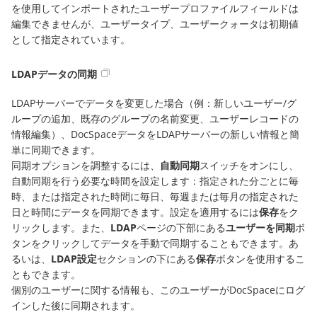
を使用してインポートされたユーザープロファイルフィールドは
編集できませんが、ユーザータイプ、ユーザークォータは初期値
として指定されています。
LDAPデータの同期
LDAPサーバーでデータを変更した場合（例：新しいユーザー/グ
ループの追加、既存のグループの名前変更、ユーザーレコードの
情報編集）、DocSpaceデータをLDAPサーバーの新しい情報と簡
単に同期できます。
同期オプションを調整するには、
自動同期
スイッチをオンにし、
自動同期を行う必要な時間を設定します：指定された分ごとに毎
時、または指定された時間に毎日、毎週または毎月の指定された
日と時間にデータを同期できます。設定を適用するには
保存
をク
リックします。また、
LDAP
ページの下部にある
ユーザーを同期
ボ
タンをクリックしてデータを手動で同期することもできます。あ
るいは、
LDAP設定
セクションの下にある
保存
ボタンを使用するこ
ともできます。
個別のユーザーに関する情報も、このユーザーがDocSpaceにログ
インした後に同期されます。