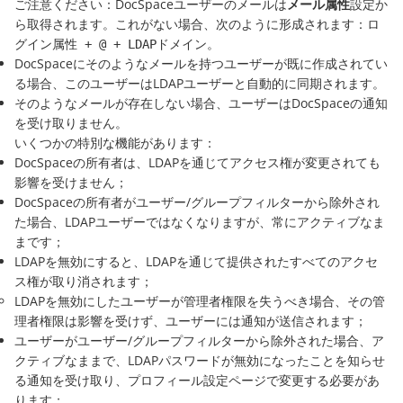
ご注意ください：DocSpaceユーザーのメールは
メール属性
設定か
ら取得されます。これがない場合、次のように形成されます：
ロ
。
グイン属性 + @ + LDAPドメイン
DocSpaceにそのようなメールを持つユーザーが既に作成されてい
る場合、このユーザーはLDAPユーザーと自動的に同期されます。
そのようなメールが存在しない場合、ユーザーはDocSpaceの通知
を受け取りません。
いくつかの特別な機能があります：
DocSpaceの所有者は、LDAPを通じてアクセス権が変更されても
影響を受けません；
DocSpaceの所有者がユーザー/グループフィルターから除外され
た場合、LDAPユーザーではなくなりますが、常にアクティブなま
まです；
LDAPを無効にすると、LDAPを通じて提供されたすべてのアクセ
ス権が取り消されます；
LDAPを無効にしたユーザーが管理者権限を失うべき場合、その管
理者権限は影響を受けず、ユーザーには通知が送信されます；
ユーザーがユーザー/グループフィルターから除外された場合、ア
クティブなままで、LDAPパスワードが無効になったことを知らせ
る通知を受け取り、プロフィール設定ページで変更する必要があ
ります；