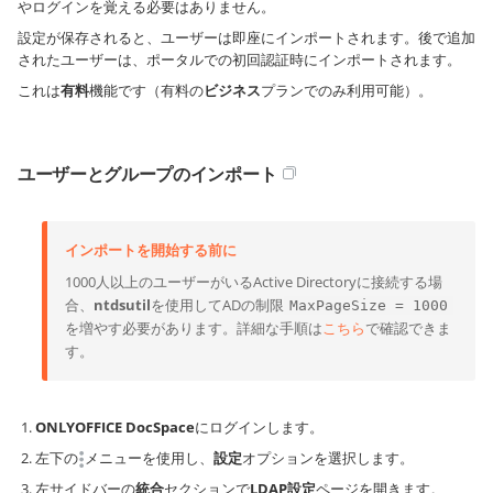
やログインを覚える必要はありません。
設定が保存されると、ユーザーは即座にインポートされます。後で追加
されたユーザーは、ポータルでの初回認証時にインポートされます。
これは
有料
機能です（有料の
ビジネス
プランでのみ利用可能）。
ユーザーとグループのインポート
インポートを開始する前に
1000人以上のユーザーがいるActive Directoryに接続する場
合、
ntdsutil
を使用してADの制限
MaxPageSize = 1000
を増やす必要があります。詳細な手順は
こちら
で確認できま
す。
ONLYOFFICE DocSpace
にログインします。
左下の
メニューを使用し、
設定
オプションを選択します。
左サイドバーの
統合
セクションで
LDAP設定
ページを開きます。