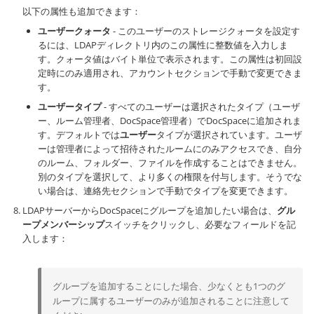
以下の属性も追加できます：
ユーザークォータ
- このユーザーのストレージクォータを設定す
るには、LDAPディレクトリ内のこの属性に整数値を入力しま
す。クォータ値はバイト単位で表示されます。この属性は初回設
定時にのみ適用され、アカウントセクションで手動で変更できま
す。
ユーザータイプ
- すべてのユーザーは選択されたタイプ（ユーザ
ー、ルーム管理者、DocSpace管理者）でDocSpaceに追加されま
す。デフォルトでは
ユーザー
タイプが選択されています。ユーザ
ーは管理者によって招待されたルームにのみアクセスでき、自分
のルーム、フォルダー、ファイルを作成することはできません。
別のタイプを選択して、より多くの権限を付与します。そうでな
い場合は、連絡先セクションで手動でタイプを変更できます。
LDAPサーバーからDocSpaceにグループを追加したい場合は、
グル
ープメンバーシップ
スイッチをクリックし、必要なフィールドを記
入します：
グループを追加することにした場合、少なくとも1つのグ
ループに属するユーザーのみが追加されることに注意して