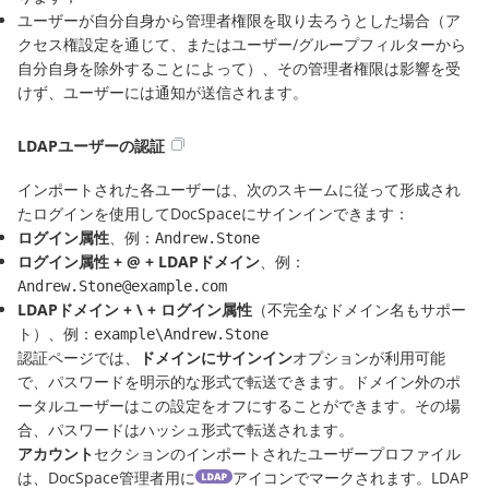
ユーザーが自分自身から管理者権限を取り去ろうとした場合（ア
クセス権設定を通じて、またはユーザー/グループフィルターから
自分自身を除外することによって）、その管理者権限は影響を受
けず、ユーザーには通知が送信されます。
LDAPユーザーの認証
インポートされた各ユーザーは、次のスキームに従って形成され
たログインを使用してDocSpaceにサインインできます：
ログイン属性
、例：
Andrew.Stone
ログイン属性 + @ + LDAPドメイン
、例：
Andrew.Stone@example.com
LDAPドメイン + \ + ログイン属性
（不完全なドメイン名もサポー
ト）、例：
example\Andrew.Stone
認証ページでは、
ドメインにサインイン
オプションが利用可能
で、パスワードを明示的な形式で転送できます。ドメイン外のポ
ータルユーザーはこの設定をオフにすることができます。その場
合、パスワードはハッシュ形式で転送されます。
アカウント
セクションのインポートされたユーザープロファイル
は、DocSpace管理者用に
アイコンでマークされます。LDAP