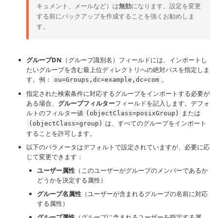
キュメント、メールなど）は
無効
になります。設定を変更
する前にバックアップを作成することを強くお勧めしま
す。
グループDN
（グループ識別名）フィールドには、インポートし
たいグループを含む最上位ディレクトリへの絶対パスを指定しま
す。例：
。
ou=Groups,dc=example,dc=com
指定された検索条件に対応するグループをインポートする必要が
ある場合、
グループフィルター
フィールドを記入します。デフォ
ルトのフィルター値
または
(objectClass=posixGroup)
は、すべてのグループをインポート
(objectClass=group)
することを許可します。
以下のパラメータはデフォルトで設定されていますが、必要に応
じて変更できます：
ユーザー属性
（このユーザーがグループのメンバーであるか
どうかを決定する属性）
グループ名属性
（ユーザーが含まれるグループの名前に対応
する属性）
グループ属性
（グループに含まれるユーザーを指定する属