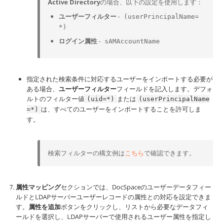
Active Directory
の場合、以下の設定を使用します：
ユーザーフィルター
-
(userPrincipalName=
*)
ログイン属性
-
sAMAccountName
指定された検索条件に対応するユーザーをインポートする必要が
ある場合、
ユーザーフィルター
フィールドを記入します。デフォ
ルトのフィルター値
または
(uid=*)
(userPrincipalName
は、すべてのユーザーをインポートすることを許可しま
=*)
す。
検索フィルターの構文例は
こちら
で確認できます。
属性マッピング
セクションでは、DocSpaceのユーザーデータフィー
ルドとLDAPサーバーユーザーレコードの属性との対応を設定できま
す。
属性を追加
ボタンをクリックし、リストから必要なデータフィ
ールドを選択し、LDAPサーバーで使用されるユーザー属性を指定し