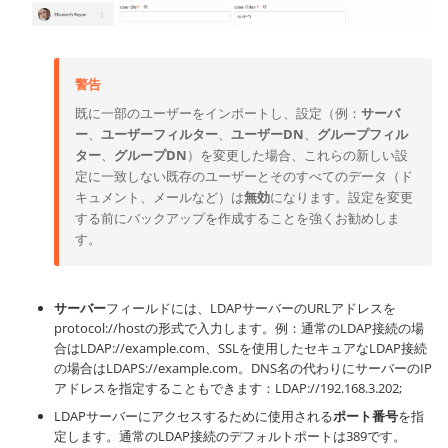
警告
既に一部のユーザーをインポートし、設定（例：
サーバ
ー
、
ユーザーフィルター
、
ユーザーDN
、
グループフィル
ター
、
グループDN
）を変更した場合、これらの新しい設
定に一致しない既存のユーザーとそのすべてのデータ（ド
キュメント、メールなど）は
無効
になります。設定を変更
する前にバックアップを作成することを強くお勧めしま
す。
サーバー
フィールドには、LDAPサーバーのURLアドレスを
protocol://host
の形式で入力します。例：通常のLDAP接続の場
合は
LDAP://example.com
、SSLを使用したセキュアなLDAP接続
の場合は
LDAPS://example.com
。DNS名の代わりにサーバーのIP
アドレスを指定することもできます：
LDAP://192.168.3.202
;
LDAPサーバーにアクセスするために使用される
ポート番号
を指
定します。通常のLDAP接続のデフォルトポートは389です。