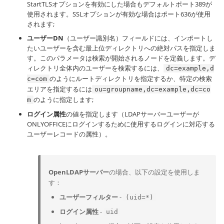
StartTLSオプションを有効にした場合もデフォルトポート389が
使用されます。SSLオプションが有効な場合はポート636が使用
されます;
ユーザーDN
（ユーザー識別名）フィールドには、インポートし
たいユーザーを含む最上位ディレクトリへの絶対パスを指定しま
す。このパラメータは検索が開始されるノードを定義します。デ
ィレクトリ全体内のユーザーを検索するには、
dc=example,d
のようにルートディレクトリを指定するか、特定の検索
c=com
エリアを指定するには
ou=groupname,dc=example,dc=co
のように指定します;
m
ログイン属性
の値を指定します（LDAPサーバーユーザーが
ONLYOFFICEにログインするために使用するログインに対応する
ユーザーレコードの属性）。
OpenLDAPサーバー
の場合、以下の設定を使用しま
す：
ユーザーフィルター
-
(uid=*)
ログイン属性
-
uid