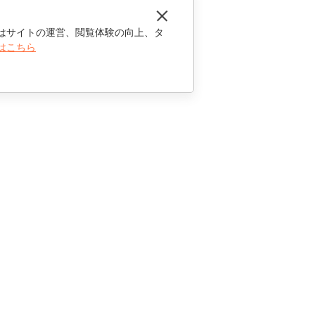
はサイトの運営、閲覧体験の向上、タ
はこちら
お問い合わせ
セールスに関する質問
sales@onlyoffice.com
パートナーシップに関するお問い合わせ
partners@onlyoffice.com
メディアに関するお問い合わせ
press@onlyoffice.com
折り返し電話のリクエスト