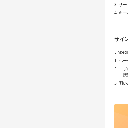
サー
キー
サイ
Link
ペー
「プ
「接
開い