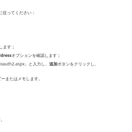
順に従ってください：
します；
ddress
オプションを確認します；
om/oauth2.aspx」と入力し、
追加
ボタンをクリックし、
ピーまたはメモします。
す。