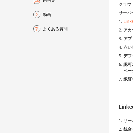
用語集
クラウ
サーバ
動画
Lin
よくある質問
アカ
アプ
赤い
デフ
認可
ペー
認証
Link
サー
統合