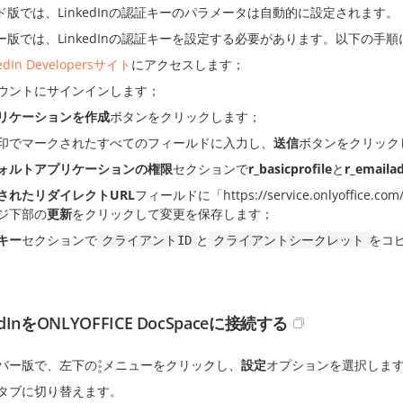
ド版では、LinkedInの認証キーのパラメータは自動的に設定されます。
ー版では、LinkedInの認証キーを設定する必要があります。以下の手
kedIn Developersサイト
にアクセスします；
ウントにサインインします；
リケーションを作成
ボタンをクリックします；
印でマークされたすべてのフィールドに入力し、
送信
ボタンをクリック
ォルトアプリケーションの権限
セクションで
r_basicprofile
と
r_emaila
されたリダイレクトURL
フィールドに「https://service.onlyoffice.c
ジ下部の
更新
をクリックして変更を保存します；
キー
セクションで
と
をコ
クライアントID
クライアントシークレット
edInをONLYOFFICE DocSpaceに接続する
バー版で、左下の
メニューをクリックし、
設定
オプションを選択しま
タブに切り替えます。