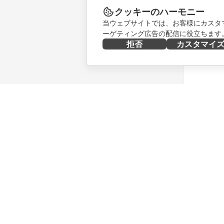
クッキーのハーモニー
当ウェブサイトでは、お客様にカスタ
ーゲティング広告の配信に役立ちます
拒否
カスタマイ
今すぐ入手する
共同作業
Docs
貢献者向
DocSpace
翻訳者向
Workspace
インフル
コネクター
求人情報
デスクトップアプリ
ニュース
モバイルアプリ
ブログ