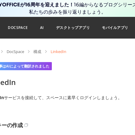
YOFFICEが16周年を迎えました！
16編からなるブログシリー
私たちの歩みを振り返りましょう。
DOCSPACE
AI
デスクトップアプリ
モバイルアプリ
DocSpace
構成
LinkedIn
事はAIによって翻訳されました
kedIn
In
サービスを接続して、スペースに素早くログインしましょう。
キーの作成