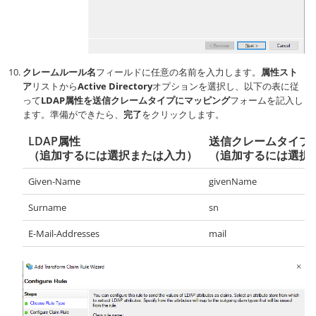
クレームルール名
フィールドに任意の名前を入力します。
属性スト
ア
リストから
Active Directory
オプションを選択し、以下の表に従
って
LDAP属性を送信クレームタイプにマッピング
フォームを記入し
ます。準備ができたら、
完了
をクリックします。
LDAP属性
送信クレームタイプ
（追加するには選択または入力）
（追加するには選択
Given-Name
givenName
Surname
sn
E-Mail-Addresses
mail