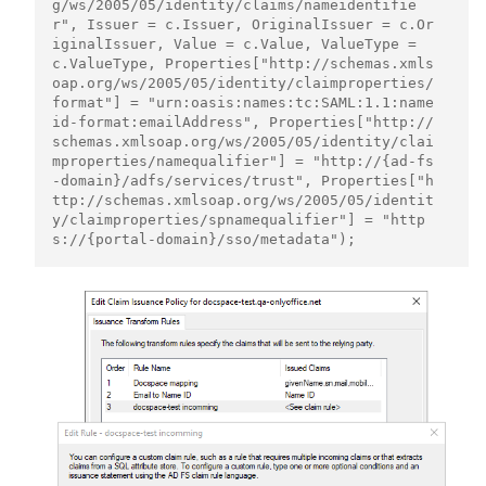
g/ws/2005/05/identity/claims/nameidentifie
r", Issuer = c.Issuer, OriginalIssuer = c.Or
iginalIssuer, Value = c.Value, ValueType = 
c.ValueType, Properties["http://schemas.xmls
oap.org/ws/2005/05/identity/claimproperties/
format"] = "urn:oasis:names:tc:SAML:1.1:name
id-format:emailAddress", Properties["http://
schemas.xmlsoap.org/ws/2005/05/identity/clai
mproperties/namequalifier"] = "http://{ad-fs
-domain}/adfs/services/trust", Properties["h
ttp://schemas.xmlsoap.org/ws/2005/05/identit
y/claimproperties/spnamequalifier"] = "http
s://{portal-domain}/sso/metadata");