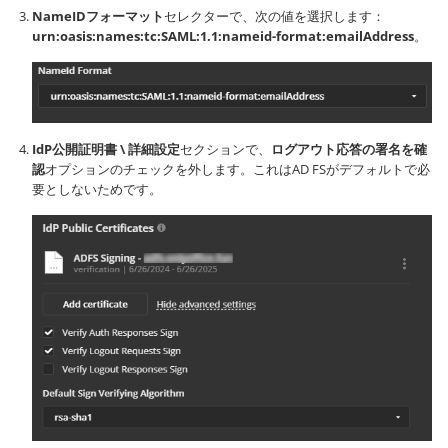
NameIDフォーマット
セレクターで、次の値を選択します：
urn:oasis:names:tc:SAML:1.1:nameid-format:emailAddress
。
IdP公開証明書 \ 詳細設定
セクションで、
ログアウト応答の署名を確
認
オプションのチェックを外します。これはAD FSがデフォルトで必
要としないためです。