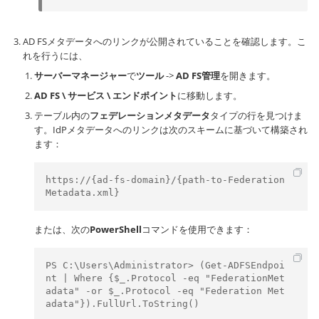
AD FSメタデータへのリンクが公開されていることを確認します。こ
れを行うには、
サーバーマネージャー
で
ツール
->
AD FS管理
を開きます。
AD FS \ サービス \ エンドポイント
に移動します。
テーブル内の
フェデレーションメタデータ
タイプの行を見つけま
す。IdPメタデータへのリンクは次のスキームに基づいて構築され
ます：
https://{ad-fs-domain}/{path-to-Federation
Metadata.xml}
または、次の
PowerShell
コマンドを使用できます：
PS C:\Users\Administrator> (Get-ADFSEndpoi
nt | Where {$_.Protocol -eq "FederationMet
adata" -or $_.Protocol -eq "Federation Met
adata"}).FullUrl.ToString()