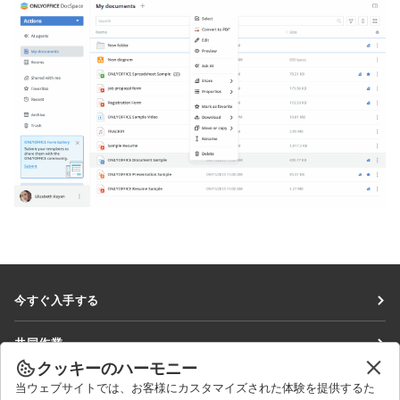
今すぐ入手する
Docs
共同作業
DocSpace
クッキーのハーモニー
貢献者向け
ニュースを見る
当ウェブサイトでは、お客様にカスタマイズされた体験を提供するた
Workspace