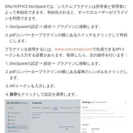
ONLYOFFICE DocSpaceでは、システムプラグインは所有者と管理者に
よって有効化できます。有効化されると、すべてのユーザーがプラグイ
ンを利用できます。
DocSpaceの
設定
->
統合
->
プラグイン
に移動します。
pdfコンバータープラグインの横にあるスイッチをクリックして有効
にします。
プラグインを使用するには、
www.convertapi.com
で生成できるAPIト
ークンを入力する必要があります。取得したら、次の操作を行います：
DocSpaceの
設定
->
統合
->
プラグイン
に移動します。
pdfコンバータープラグインの横にある歯車のシンボルをクリックし
ます。
APIトークンを入力します。
保存
をクリックして設定を適用します。