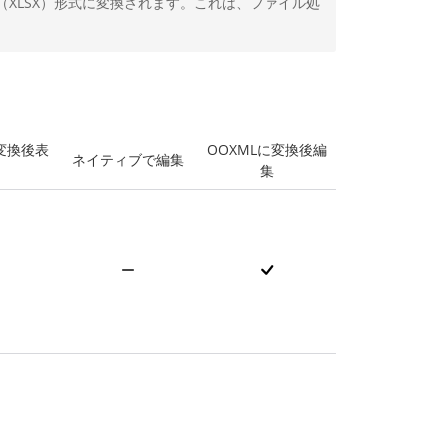
ML（XLSX）形式に変換されます。これは、ファイル処
に変換後表
OOXMLに変換後編
ネイティブで編集
集