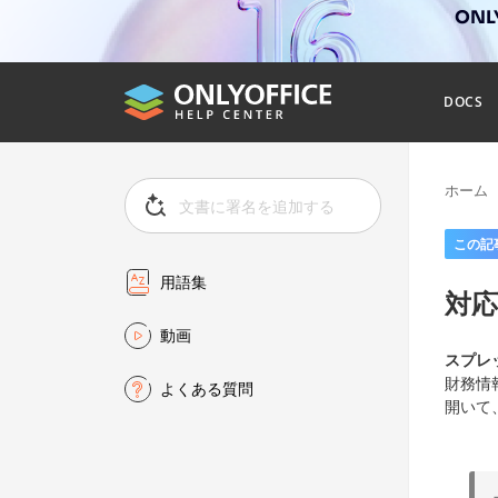
ONL
DOCS
ホーム
この記
用語集
対
動画
スプレ
財務情
よくある質問
開いて