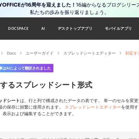
YOFFICEが16周年を迎えました！
16編からなるブログシリー
私たちの歩みを振り返りましょう。
DOCSPACE
AI
デスクトップアプリ
モバイルアプリ
Docs
ユーザーガイド
スプレッドシートエディター
対応す
事はAIによって翻訳されました
応するスプレッドシート形式
ッドシート
は、行と列で構成されたデータの表です。 単一のセルを変
報の保存に頻繁に使用されます。
スプレッドシートエディター
を使用す
、表示および編集することができます。