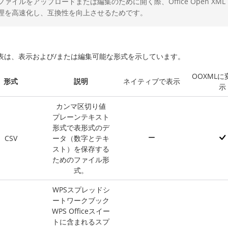
ファイルをアップロードまたは編集のために開く際、Office Open X
理を高速化し、互換性を向上させるためです。
表は、表示および/または編集可能な形式を示しています。
OOXML
形式
説明
ネイティブで表示
示
カンマ区切り値
プレーンテキスト
形式で表形式のデ
CSV
ータ（数字とテキ
スト）を保存する
ためのファイル形
式。
WPSスプレッドシ
ートワークブック
WPS Officeスイー
トに含まれるスプ