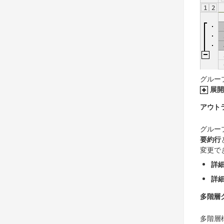
グルー
展開
アウト
グルー
要約行
変更で
詳
詳
多階層
多階層