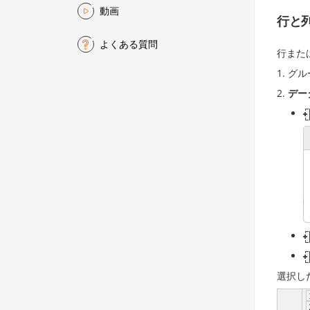
動画
行と
よくある質問
行また
グル
デー
選択し