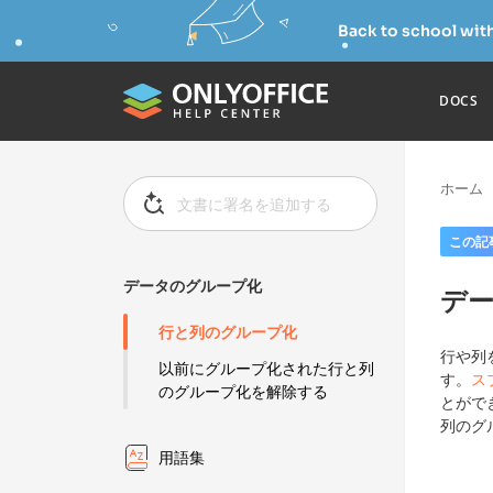
Back to school wit
DOCS
ホーム
この記
データのグループ化
デ
行と列のグループ化
行や列
以前にグループ化された行と列
す。
ス
のグループ化を解除する
とがで
列のグ
用語集