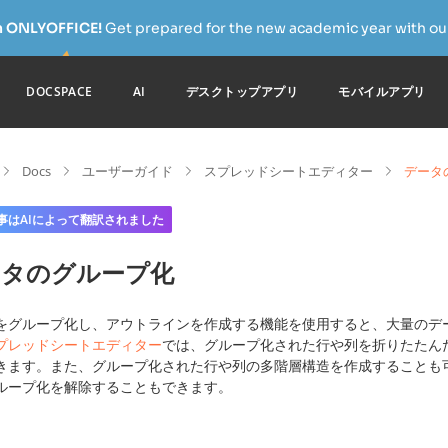
h ONLYOFFICE!
Get prepared for the new academic year with our
DOCSPACE
AI
デスクトップアプリ
モバイルアプリ
Docs
ユーザーガイド
スプレッドシートエディター
データ
事はAIによって翻訳されました
ータのグループ化
をグループ化し、アウトラインを作成する機能を使用すると、大量のデ
プレッドシートエディター
では、グループ化された行や列を折りたたん
きます。また、グループ化された行や列の多階層構造を作成することも
ループ化を解除することもできます。