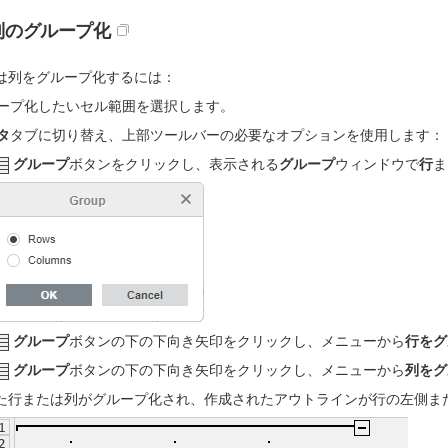
列のグループ化
は列をグループ化するには：
ープ化したいセル範囲を選択します。
タ
タブに切り替え、上部ツールバーの必要なオプションを使用します：
グループ
ボタンをクリックし、表示される
グループ
ウィンドウで
行
ま
グループ
ボタンの下の下向き矢印をクリックし、メニューから
行をグ
グループ
ボタンの下の下向き矢印をクリックし、メニューから
列をグ
た行または列がグループ化され、作成されたアウトラインが行の左側ま