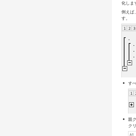
化しま
例えば
す。
す
親
ク