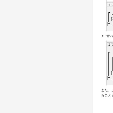
す
また、
ること