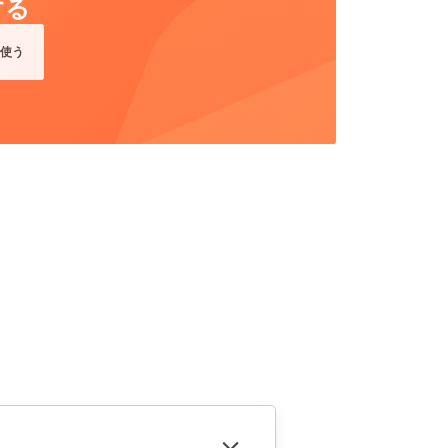
する
使う