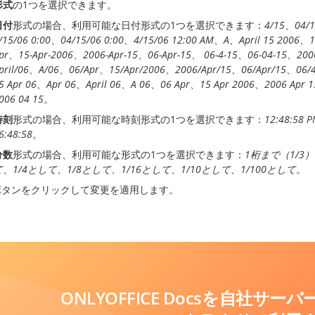
形式
の1つを選択できます。
日付
形式の場合、利用可能な日付形式の1つを選択できます：
4/15
、
04/
/15/06 0:00
、
04/15/06 0:00
、
4/15/06 12:00 AM
、
A
、
April 15 2006
、
1
pr
、
15-Apr-2006
、
2006-Apr-15
、
06-Apr-15
、
06-4-15
、
06-04-15
、
200
pril/06
、
A/06
、
06/Apr
、
15/Apr/2006
、
2006/Apr/15
、
06/Apr/15
、
06/
5 Apr 06
、
Apr 06
、
April 06
、
A 06
、
06 Apr
、
15 Apr 2006
、
2006 Apr 1
006 04 15
。
時刻
形式の場合、利用可能な時刻形式の1つを選択できます：
12:48:58 
6:48:58
。
分数
形式の場合、利用可能な形式の1つを選択できます：
1桁まで（1/3）
て
、
1/4として
、
1/8として
、
1/16として
、
1/10として
、
1/100として
。
ボタンをクリックして変更を適用します。
ONLYOFFICE Docsを自社サ