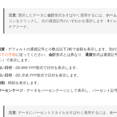
注意
: 選択したデータに
会計
形式をすばやく適用するには、
ホーム
コンをクリックし、次の通貨記号のいずれかを選択します：
$
ドル
チアクーナ。
通貨
- デフォルトの通貨記号と小数点以下2桁で金額を表示します。別
以下の手順
に従ってください。
会計
形式とは異なり、
通貨
形式は通貨記
（-）で表示します。
短い日付
-
DD.MM.YYYY
形式で日付を表示します。
長い日付
-
DD.月名.YYYY
形式で日付を表示します。
時刻
- 時刻を表示します。
パーセンテージ
- データをパーセンテージとして表示し、パーセント記
注意
: データにパーセントスタイルをすばやく適用するには、
ホー