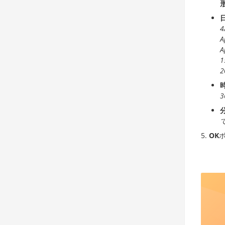
4
A
A
1
2
3
OK