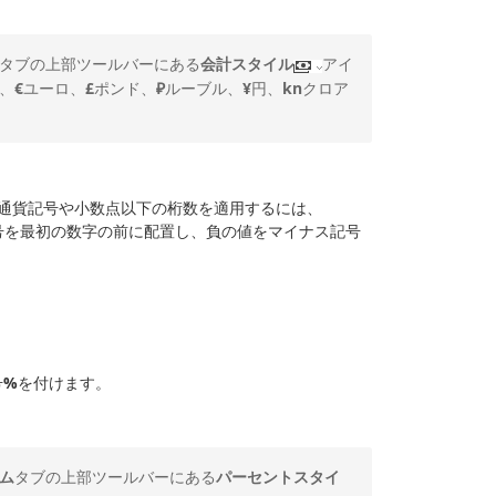
タブの上部ツールバーにある
会計スタイル
アイ
、
€
ユーロ、
£
ポンド、
₽
ルーブル、
¥
円、
kn
クロア
の通貨記号や小数点以下の桁数を適用するには、
号を最初の数字の前に配置し、負の値をマイナス記号
号
%
を付けます。
ム
タブの上部ツールバーにある
パーセントスタイ