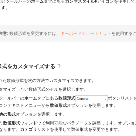
上部ツールバーの
ホーム
タブにある
カンマスタイル
アイコンを使用して
ます。
注意
: 数値形式を変更するには、
キーボードショートカット
を使用する
形式をカスタマイズする
れた数値形式を次の方法でカスタマイズできます。
タマイズしたい数値形式のセルを選択します。
ツールバーの
ホーム
タブにある
数値形式
ボタンリスト
コンテキストメニューから
数値形式
オプションを使用します。
他の形式
オプションを選択します。
た
数値形式
ウィンドウで利用可能なパラメータを調整します。オプショ
なります。
カテゴリ
リストを使用して数値形式を変更できます。