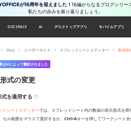
YOFFICEが16周年を迎えました！
16編からなるブログシリー
私たちの歩みを振り返りましょう。
DOCSPACE
AI
デスクトップアプリ
モバイルアプリ
Docs
ユーザーガイド
スプレッドシートエディター
数値形
事はAIによって翻訳されました
値形式の変更
形式を適用する
ッドシートエディター
では、スプレッドシート内の数値の表示形式を簡
、セル範囲をマウスで選択するか、
Ctrl+A
キーを押してワークシート全