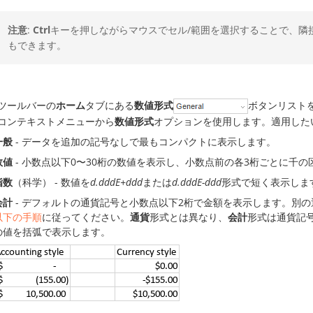
注意
:
Ctrl
キーを押しながらマウスでセル/範囲を選択することで、隣
もできます。
ツールバーの
ホーム
タブにある
数値形式
ボタンリスト
コンテキストメニューから
数値形式
オプションを使用します。適用した
一般
- データを追加の記号なしで最もコンパクトに表示します。
数値
- 小数点以下0〜30桁の数値を表示し、小数点前の各3桁ごとに千
指数
（科学） - 数値を
d.dddE+ddd
または
d.dddE-ddd
形式で短く表示しま
会計
- デフォルトの通貨記号と小数点以下2桁で金額を表示します。別
以下の手順
に従ってください。
通貨
形式とは異なり、
会計
形式は通貨記
の値を括弧で表示します。