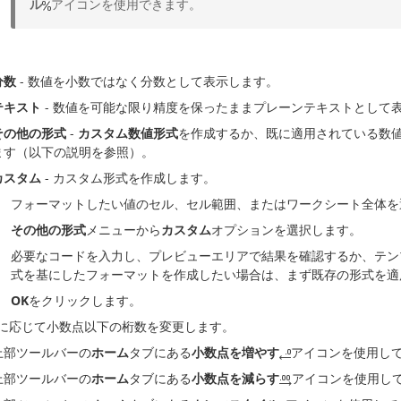
ル
アイコンを使用できます。
分数
- 数値を小数ではなく分数として表示します。
テキスト
- 数値を可能な限り精度を保ったままプレーンテキストとして
その他の形式
-
カスタム数値形式
を作成するか、既に適用されている数
ます（以下の説明を参照）。
カスタム
- カスタム形式を作成します。
フォーマットしたい値のセル、セル範囲、またはワークシート全体を
その他の形式
メニューから
カスタム
オプションを選択します。
必要なコードを入力し、プレビューエリアで結果を確認するか、テン
式を基にしたフォーマットを作成したい場合は、まず既存の形式を適
OK
をクリックします。
に応じて小数点以下の桁数を変更します。
上部ツールバーの
ホーム
タブにある
小数点を増やす
アイコンを使用し
上部ツールバーの
ホーム
タブにある
小数点を減らす
アイコンを使用し