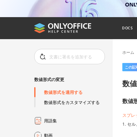
ONL
DOCS
ホーム
この記
数値形式の変更
数
数値形式を適用する
数値
数値形式をカスタマイズする
スプレ
用語集
セル
動画