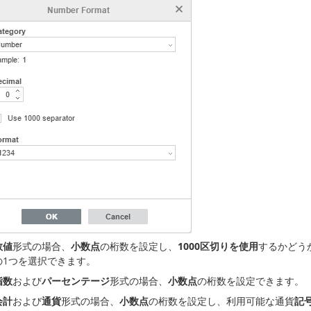
数値
形式の場合、
小数点
の桁数を設定し、
1000区切りを使用
するかどう
の1つを選択できます。
指数
および
パーセンテージ
形式の場合、
小数点
の桁数を設定できます。
会計
および
通貨
形式の場合、
小数点
の桁数を設定し、利用可能な通貨
記