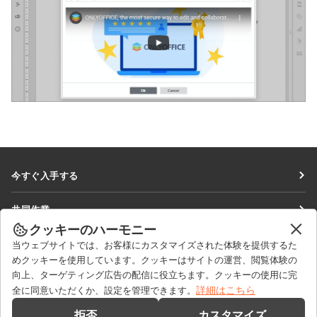
今すぐ入手する
Docs
共同作業
DocSpace
クッキーのハーモニー
貢献者向け
ニュースを見る
当ウェブサイトでは、お客様にカスタマイズされた体験を提供するた
Workspace
翻訳者向け
めクッキーを使用しています。クッキーはサイトの運営、閲覧体験の
ブログ
コネクター
向上、ターゲティング広告の配信に役立ちます。クッキーの使用に完
ヘルプを得る
インフルエンサー向け
詳細はこちら
全に同意いただくか、設定を管理できます。
デスクトップアプリ
フォーラム
求人情報
お問い合わせ
拒否
カスタマイズ