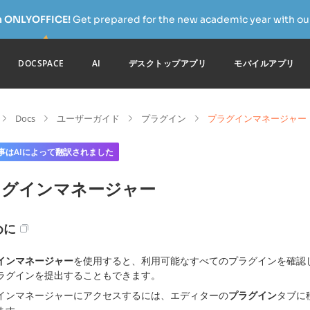
h ONLYOFFICE!
Get prepared for the new academic year with our
DOCSPACE
AI
デスクトップアプリ
モバイルアプリ
Docs
ユーザーガイド
プラグイン
プラグインマネージャー
事はAIによって翻訳されました
ラグインマネージャー
めに
インマネージャー
を使用すると、利用可能なすべてのプラグインを確認
ラグインを提出することもできます。
インマネージャーにアクセスするには、エディターの
プラグイン
タブに