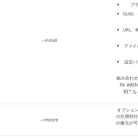
プ
GUID
URL、
--install
ファイ
設定パ
組み合わせ
to edit
な
0}"
オプショ
の引用符付
--restore
の復元が可