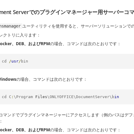
ument Serverでのプラグインマネージャー用サーバーコ
ユーティリティを使用すると、サーバーソリューションで
nsmanager
レクトリに入ります：
Docker、DEB、およびRPM
の場合、コマンドは次のとおりです：
cd 
/
usr
/
bin
indows
の場合、コマンドは次のとおりです：
cd C
:
\Program 
Files
\ONLYOFFICE\DocumentServer\b
in
コマンドでプラグインマネージャーにアクセスします（例のパスはデフ
：
Docker、DEB、およびRPM
の場合、コマンドは次のとおりです：