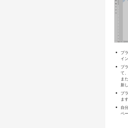
プ
イ
プ
て
ま
新
プ
ま
自
ペ