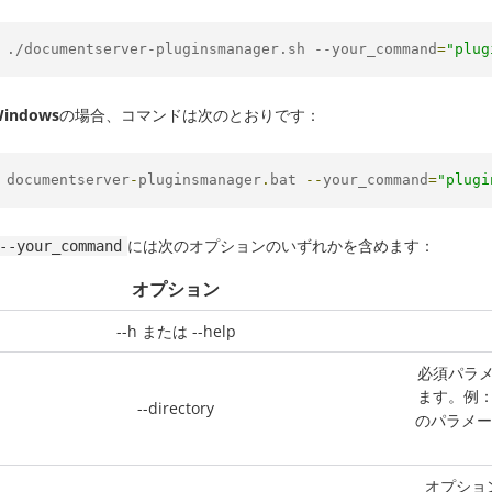
.
/documentserver-pluginsmanager.sh --
your_command
=
"plug
indows
の場合、コマンドは次のとおりです：
documentserver
-
pluginsmanager
.
bat 
--
your_command
=
"plugi
には次のオプションのいずれかを含めます：
--your_command
オプション
--h または --help
必須パラ
ます。例
--directory
のパラメー
オプショ