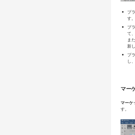
プ
す
プ
て
ま
新
プ
し
マー
マーケ
す。