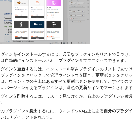
ラグインを
インストール
するには、必要なプラグインをリストで見つけ
ンは自動的にインストールされ、
プラグイン
タブでアクセスできます。
ラグインを
更新
するには、インストール済みプラグインのリストで見つ
、プラグインをクリックして管理ウィンドウを開き、
更新
ボタンをクリ
たは、ウィンドウの左上にある
すべて更新
ボタンを使用して、すべての
しいバージョンがあるプラグインは、緑色の
更新
サインでマークされま
ラグインを
削除
するには、リストで見つけるか、右上の
プラグインを検索.
す。
分のプラグインを
提出
するには、ウィンドウの右上にある
自分のプラグ
ージにリダイレクトされます。