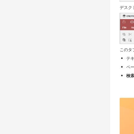
デスク
このタ
テ
ペ
検