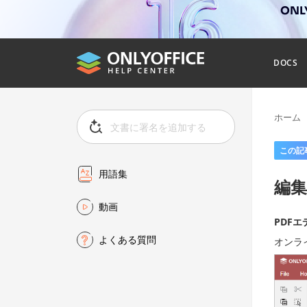
ONL
DOCS
ホーム
この記
用語集
編
動画
PDF
よくある質問
オンラ