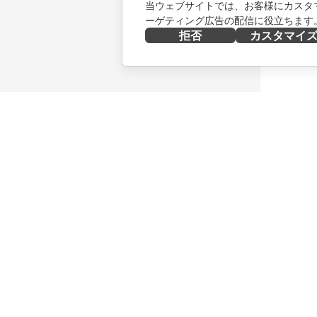
当ウェブサイトでは、お客様にカスタ
ーゲティング広告の配信に役立ちます
拒否
カスタマイ
今すぐ入手する
共同作業
Docs
貢献者向
DocSpace
翻訳者向
Workspace
インフル
コネクター
求人情報
デスクトップアプリ
ニュース
モバイルアプリ
ブログ
ONLYOFFICE.COM