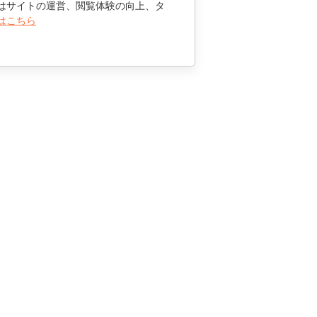
はサイトの運営、閲覧体験の向上、タ
はこちら
お問い合わせ
セールスに関する質問
sales@onlyoffice.com
パートナーシップに関するお問い合わせ
partners@onlyoffice.com
メディアに関するお問い合わせ
press@onlyoffice.com
折り返し電話のリクエスト
© Ascensio System SIA 2026. All rights reserved