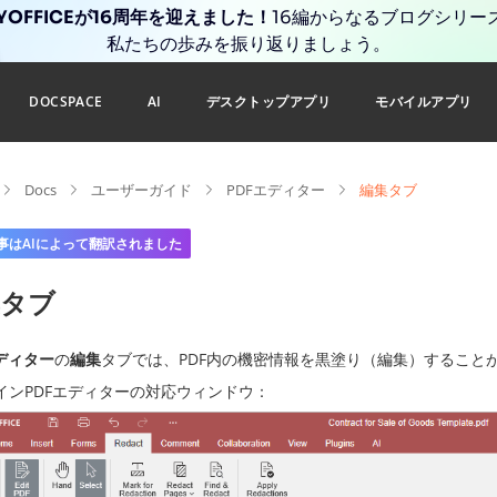
YOFFICEが16周年を迎えました！
16編からなるブログシリー
私たちの歩みを振り返りましょう。
DOCSPACE
AI
デスクトップアプリ
モバイルアプリ
Docs
ユーザーガイド
PDFエディター
編集タブ
事はAIによって翻訳されました
集タブ
エディター
の
編集
タブでは、PDF内の機密情報を黒塗り（編集）すること
インPDFエディターの対応ウィンドウ：