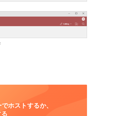
：
ーバーでホストするか、
する