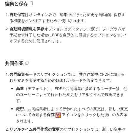
編集と保存
自動保存
は
オンライン版
で、編集中に行った変更を自動的に保存す
る機能をオン/オフするために使用されます。
自動回復情報を保存
オプションは
デスクトップ版
で、プログラムが
予期せず終了した場合にPDFを自動的に回復するオプションをオン/
オフするために使用されます。
共同作業
共同編集モード
のサブセクションでは、共同作業中にPDFに加えら
れた変更を表示するための好ましいモードを設定できます。
高速
（デフォルト）。PDFの共同編集に参加するユーザーは、他
のユーザーによって行われた変更をリアルタイムで確認できま
す。
厳密
。共同編集者によって行われたすべての変更は、新しい変更
について通知する
保存
アイコンをクリックした後にのみ表示
されます。
リアルタイム共同作業の変更
のサブセクションでは、新しい変更や