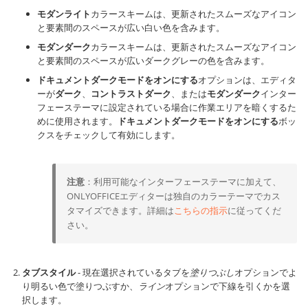
モダンライト
カラースキームは、更新されたスムーズなアイコン
と要素間のスペースが広い白い色を含みます。
モダンダーク
カラースキームは、更新されたスムーズなアイコン
と要素間のスペースが広いダークグレーの色を含みます。
ドキュメントダークモードをオンにする
オプションは、エディタ
ーが
ダーク
、
コントラストダーク
、または
モダンダーク
インター
フェーステーマに設定されている場合に作業エリアを暗くするた
めに使用されます。
ドキュメントダークモードをオンにする
ボッ
クスをチェックして有効にします。
注意
：利用可能なインターフェーステーマに加えて、
ONLYOFFICEエディターは独自のカラーテーマでカス
タマイズできます。詳細は
こちらの指示
に従ってくだ
さい。
タブスタイル
- 現在選択されているタブを
塗りつぶし
オプションでよ
り明るい色で塗りつぶすか、
ライン
オプションで下線を引くかを選
択します。