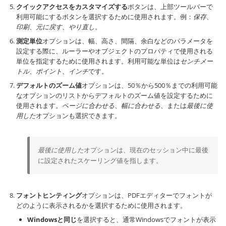
クイックアクセスをカスタマイズする
ボタンは、上部ツールバーで
利用可能にするボタンを選択するために使用されます。例：
保存
、
印刷
、
元に戻す
、
やり直し
。
測定単位
オプションは、幅、高さ、間隔、余白などのパラメータを
設定する際に、ルーラーやオブジェクトのプロパティで使用される
単位を指定するために使用されます。利用可能な単位は
センチメー
トル
、
ポイント
、
インチ
です。
デフォルトのズーム値
オプションは、50％から500％までの利用可能
なオプションのリストからデフォルトのズーム値を設定するために
使用されます。
ページに合わせる
、
幅に合わせる
、または
最後に使
用した
オプションも選択できます。
最後に使用した
オプションは、現在のセッション中に最後
に設定されたスケーリング値を指します。
フォントヒンティング
オプションは、PDFエディターでフォントが
どのように表示されるかを選択するために使用されます。
Windowsと同じ
を選択すると、通常Windowsでフォントが表示