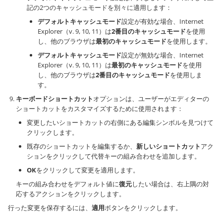
記の2つのキャッシュモードを別々に適用します：
デフォルトキャッシュモード
設定が有効な場合、Internet
Explorer（v. 9, 10, 11）は
2番目のキャッシュモード
を使用
し、他のブラウザは
最初のキャッシュモード
を使用します。
デフォルトキャッシュモード
設定が無効な場合、Internet
Explorer（v. 9, 10, 11）は
最初のキャッシュモード
を使用
し、他のブラウザは
2番目のキャッシュモード
を使用しま
す。
キーボードショートカット
オプションは、ユーザーがエディターの
ショートカットをカスタマイズするために使用されます：
変更したいショートカットの右側にある編集シンボルを見つけて
クリックします。
既存のショートカットを編集するか、
新しいショートカット
アク
ションをクリックして代替キーの組み合わせを追加します。
OK
をクリックして変更を適用します。
キーの組み合わせをデフォルト値に
復元
したい場合は、右上隅の対
応するアクションをクリックします。
行った変更を保存するには、
適用
ボタンをクリックします。