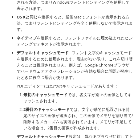
される方法、つまりWindowsフォントヒンティングを使用して
表示されます。
OS Xと同じ
を選択すると、通常Macでフォントが表示される方
法、つまりフォントヒンティングを全く使用しないで表示されま
す。
ネイティブ
を選択すると、フォントファイルに埋め込まれたヒン
ティングでテキストが表示されます。
デフォルトキャッシュモード
- フォント文字のキャッシュモード
を選択するために使用されます。理由がない限り、これを切り替
えることは推奨されません。例えば、Google Chromeブラウザ
でハードウェアアクセラレーションが有効な場合に問題が発生し
たときに役立つ場合があります。
PDFエディターには2つのキャッシュモードがあります：
最初のキャッシュモード
では、各文字が別々の画像としてキ
ャッシュされます。
2番目のキャッシュモード
では、文字が動的に配置される特
定のサイズの画像が選択され、この画像でメモリを割り当て/
削除するメカニズムも実装されています。メモリが不足して
いる場合は、2番目の画像が作成されます。
デフォルトキャッシュモード
設定は、異なるブラウザに対して上