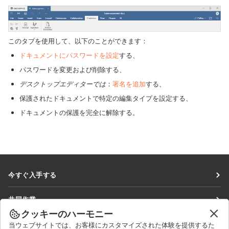
このタブを使用して、以下のことができます：
ドキュメントにパスワードを設定
する、
パスワードを変更および削除する、
デスクトップエディターでは
：
署名を追加
する、
保護されたドキュメントで特定の編集タイプを設定する、
ドキュメントの保護を完全に解除する。
今すぐ入手する
Docs
共同作業
DocSpace
クッキーのハーモニー
貢献者向け
ニュースを見る
当ウェブサイトでは、お客様にカスタマイズされた体験を提供するた
Workspace