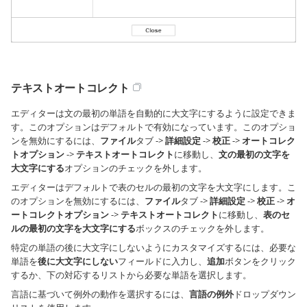
テキストオートコレクト
エディターは文の最初の単語を自動的に大文字にするように設定できま
す。このオプションはデフォルトで有効になっています。このオプショ
ンを無効にするには、
ファイル
タブ ->
詳細設定
->
校正
->
オートコレク
トオプション
->
テキストオートコレクト
に移動し、
文の最初の文字を
大文字にする
オプションのチェックを外します。
エディターはデフォルトで表のセルの最初の文字を大文字にします。こ
のオプションを無効にするには、
ファイル
タブ ->
詳細設定
->
校正
->
オ
ートコレクトオプション
->
テキストオートコレクト
に移動し、
表のセ
ルの最初の文字を大文字にする
ボックスのチェックを外します。
特定の単語の後に大文字にしないようにカスタマイズするには、必要な
単語を
後に大文字にしない
フィールドに入力し、
追加
ボタンをクリック
するか、下の対応するリストから必要な単語を選択します。
言語に基づいて例外の動作を選択するには、
言語の例外
ドロップダウン