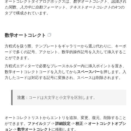
オートコレクトダイアログボックスは、
数学オートコレクト
、
認識され
た関数
、
入力中に自動フォーマット
、
テキストオートコレクト
の4つの
タブで構成されています。
数学オートコレクト
方程式を扱う際、テンプレートをギャラリーから選ぶ代わりに、キーボ
ードで多くの記号、アクセント、数学的操作記号を入力して挿入するこ
とができます。
方程式エディターで必要なプレースホルダー内に挿入ポイントを置き、
数学オートコレクトコードを入力してから
スペースバー
を押します。入
力したコードは対応する記号に変換され、スペースは削除されます。
注意
：コードは大文字と小文字を区別します。
オートコレクトリストからエントリを追加、変更、復元、削除すること
ができます。
ファイル
タブ ->
詳細設定
->
校正
->
オートコレクトオプシ
ョン
->
数学オートコレクト
に移動します。