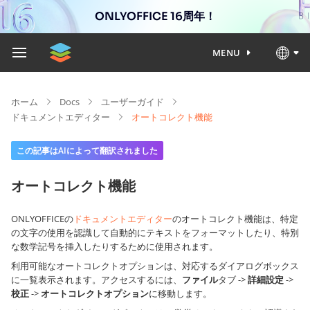
ONLYOFFICE 16周年！
MENU
ホーム
Docs
ユーザーガイド
ドキュメントエディター
オートコレクト機能
この記事はAIによって翻訳されました
オートコレクト機能
ONLYOFFICEの
ドキュメントエディター
のオートコレクト機能は、特定
の文字の使用を認識して自動的にテキストをフォーマットしたり、特別
な数学記号を挿入したりするために使用されます。
利用可能なオートコレクトオプションは、対応するダイアログボックス
に一覧表示されます。アクセスするには、
ファイル
タブ ->
詳細設定
->
校正
->
オートコレクトオプション
に移動します。