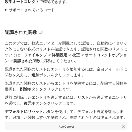
数学オートコレクト
で確認できます。
サポートされているコード
認識された関数
このタブでは、数式エディターが関数として認識し、自動的にイタリッ
ク体にしない数式のリストを確認できます。認識された関数のリストに
ついては、
ファイル
タブ ->
詳細設定
->
校正
->
オートコレクトオプショ
ン
->
認識された関数
に移動してください。
認識された関数のリストにエントリを追加するには、空白フィールドに
関数を入力し、
追加
ボタンをクリックします。
認識された関数のリストからエントリを削除するには、削除する関数を
選択し、
削除
ボタンをクリックします。
以前に削除したエントリを復元するには、リストから復元するエントリ
を選択し、
復元
ボタンをクリックします。
デフォルトにリセット
ボタンを使用して、デフォルト設定を復元しま
す。追加した関数はすべて削除され、削除されたものは復元されます。