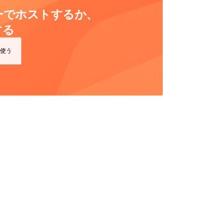
ーバーでホストするか、
する
使う