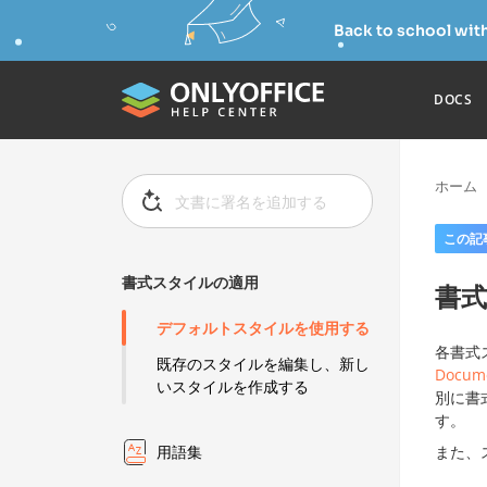
Back to school wit
DOCS
ホーム
この記
書式スタイルの適用
書
デフォルトスタイルを使用する
各書式
既存のスタイルを編集し、新し
Docume
いスタイルを作成する
別に書
す。
また、
用語集