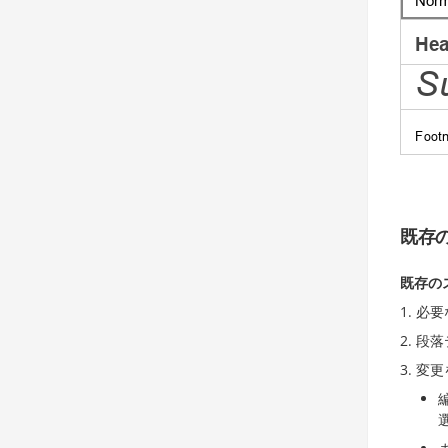
既存
既存の
必要
段落
変更