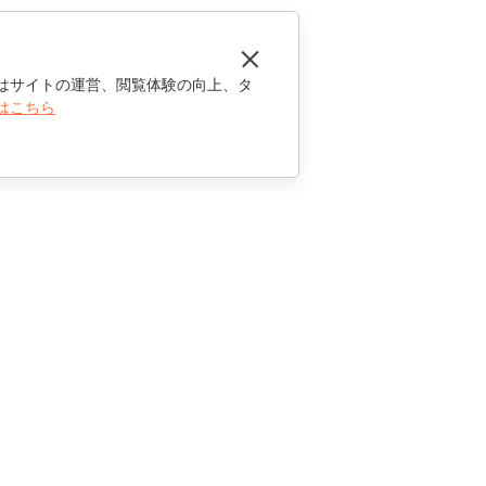
はサイトの運営、閲覧体験の向上、タ
はこちら
お問い合わせ
セールスに関する質問
sales@onlyoffice.com
パートナーシップに関するお問い合わせ
partners@onlyoffice.com
メディアに関するお問い合わせ
press@onlyoffice.com
折り返し電話のリクエスト