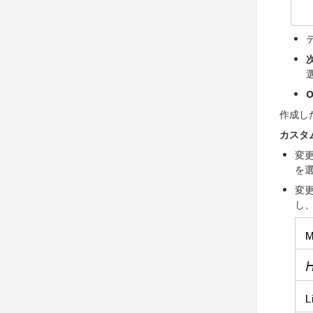
O
作成し
カスタ
変
を
変
し