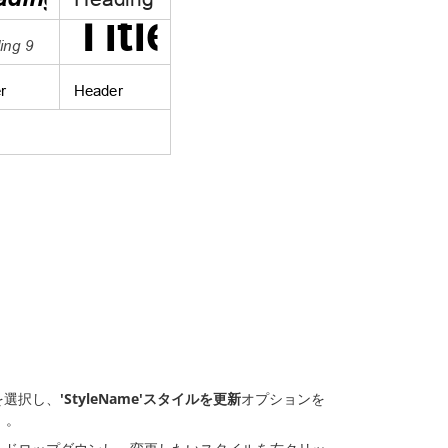
を選択し、
'StyleName'スタイルを更新
オプションを
）。