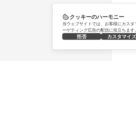
クッキーのハーモニー
当ウェブサイトでは、お客様にカスタ
ーゲティング広告の配信に役立ちます
拒否
カスタマイ
今すぐ入手する
共同作業
Docs
貢献者向
DocSpace
翻訳者向
Workspace
インフル
コネクター
求人情報
デスクトップアプリ
ニュース
モバイルアプリ
ブログ