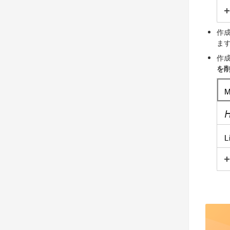
作
ま
作
を