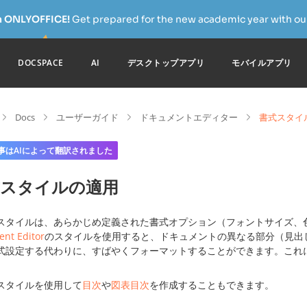
h ONLYOFFICE!
Get prepared for the new academic year with our
DOCSPACE
AI
デスクトップアプリ
モバイルアプリ
Docs
ユーザーガイド
ドキュメントエディター
書式スタイ
事はAIによって翻訳されました
式スタイルの適用
スタイルは、あらかじめ定義された書式オプション（フォントサイズ、
nt Editor
のスタイルを使用すると、ドキュメントの異なる部分（見出
式設定する代わりに、すばやくフォーマットすることができます。これ
スタイルを使用して
目次
や
図表目次
を作成することもできます。