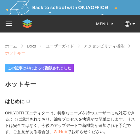
Back to school with ONLYOFFICE!
MENU
ホーム
Docs
ユーザーガイド
アクセシビリティ機能
ホットキー
この記事はAIによって翻訳されました
ホットキー
はじめに
ONLYOFFICEエディターは、特別なニーズを持つユーザーにも対応でき
るように設計されており、編集プロセスを快適かつ簡単にします。リス
トは完全ではなく、今後のアップデートで新機能が追加される予定で
す。ご意見がある場合は、
GitHub
でお知らせください。