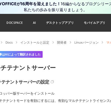
YOFFICEが16周年を迎えました！
16編からなるブログシリー
私たちの歩みを振り返りましょう。
DOCSPACE
AI
デスクトップアプリ
モバイルアプリ
Docs
インストールと設定
開発者
Linuxバージョン
マ
事はAIによって翻訳されました
ルチテナントサーバー
チテナントサーバーの設定
ロッパー版サーバーをインストール
チテナントモードを有効にするには、有効なマルチテナントライセンス