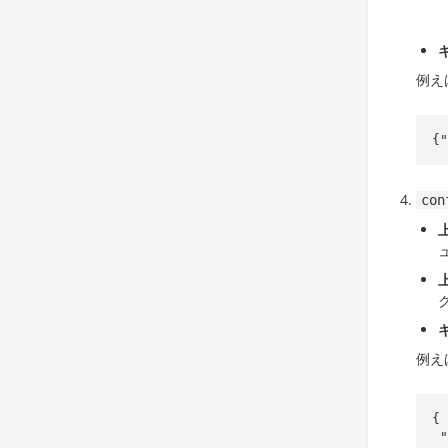
例え
{"
con
例え
{

 "wopi": {
