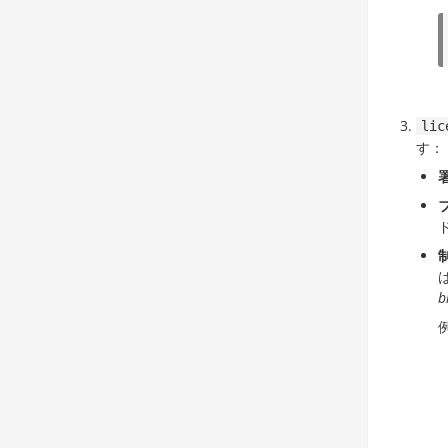
lic
す：
b