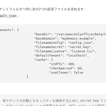
ナントフォルダー内に次の2つの必須ファイルを含めます：
：
ault.json
enants": {

              "baseDir": "/var/www/onlyoffice/Data/tenants",

               "baseDomain": "mydomain.example",

               "filenameConfig": "config.json",

               "filenameSecret": "secret.key",

               "filenameLicense": "license.lic",

               "defaultTenant": "localhost",

                 "cache": {

                         "stdTTL": 300,

                         "checkperiod": 60,

                         "useClones": false

                }
各テナントの分離とセキュリティを確保するために
フ
secret.key
ンテナントのシークレットが使用されます。JWTシークレットが指定