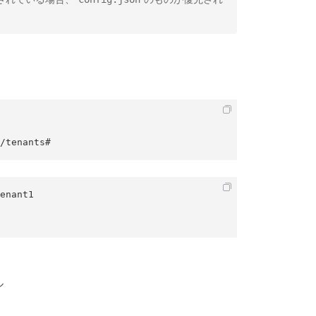
ata/tenants#
enant1

ル