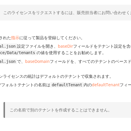
このライセンスをリクエストするには、販売担当者にお問い合わせく
された
指示
に従って製品を登録してください。
設定ファイルを開き、
baseDir
フィールドをテナント設定を含
al.json
の値を使用することをお勧めします。
ce/Data/tenants
で、
baseDomain
フィールドを、すべてのテナントのベースド
al.json
ンライセンスの統計はデフォルトのテナントで収集されます。
デフォルトテナントの名前は
内の
defaultTenant
フィ
defaultTenant
この名前で別のテナントを作成することはできません。