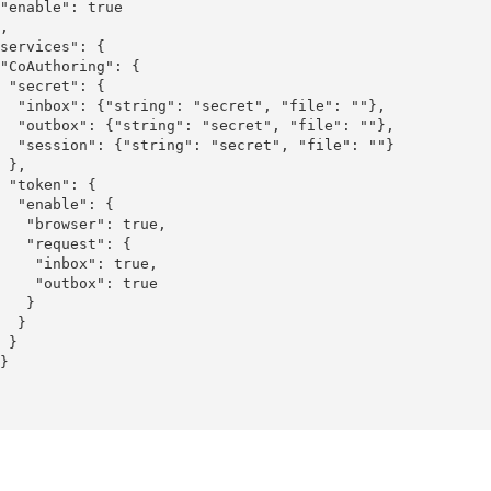
": {

 "secret", "file": ""},

 "secret", "file": ""},

: "secret", "file": ""}

,

": {

ble": {

owser": true,

equest": {

inbox": true,

outbox": true

   }

 }

}
