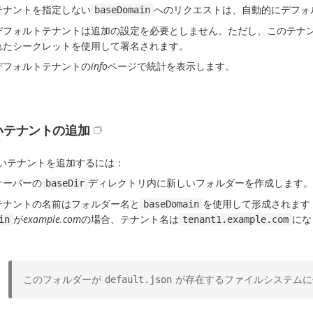
テナントを指定しない
へのリクエストは、自動的にデフォ
baseDomain
デフォルトテナントは追加の設定を必要としません。ただし、このテナ
れたシークレットを使用して署名されます。
デフォルトテナントの
info
ページで統計を表示します。
いテナントの追加
いテナントを追加するには：
サーバーの
ディレクトリ内に新しいフォルダーを作成します。
baseDir
テナントの名前はフォルダー名と
を使用して形成されます
baseDomain
が
example.com
の場合、テナント名は
にな
in
tenant1.example.com
このフォルダーが
が存在するファイルシステムに
default.json