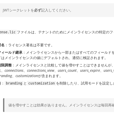
JWTシークレットを
必ず
記入してください。
ファイルは、テナントのためにメインライセンスの特定のフ
ense.lic
署名
：ライセンス署名は不要です。
フィールド継承
：メインライセンスから一部またはすべてのフィールド
ドはメインライセンスの値にデフォルトされ、適切に検証されます。
制限調整
：メインライセンスと比較して値を増やすことはできませんが
は、
connections
、
connections_view
、
users_count
、
users_expire
、
users_
randing
、
customization
が含まれます。
例：
と
を削除したり、試用モードを設定し
branding
customization
値を増やすことは効果がありません。メインライセンスは毎回再