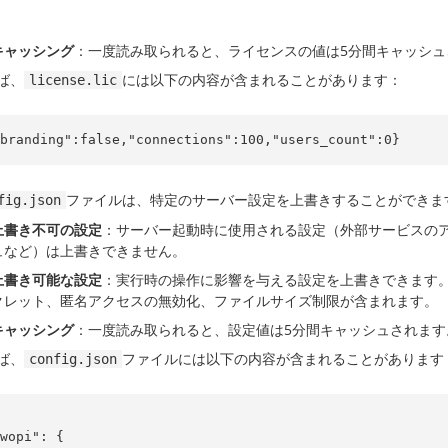
キャッシング
：一度読み取られると、ライセンスの値は5分間キャッシュ
ば、
には以下の内容が含まれることがあります：
license.lic
branding":false,"connections":100,"users_count":0}
ファイルは、特定のサーバー設定を上書きすることができま
fig.json
上書き不可の設定
：サーバー起動時に使用される設定（外部サービスの
ュなど）は上書きできません。
上書き可能な設定
：実行時の操作に影響を与える設定を上書きできます。こ
クレット、匿名アクセスの無効化、ファイルサイズ制限が含まれます。
キャッシング
：一度読み取られると、設定値は5分間キャッシュされます
ば、
ファイルには以下の内容が含まれることがあります
config.json