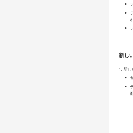
新し
新し
a