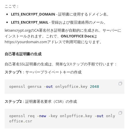
ここで：
LETS_ENCRYPT_DOMAIN
- 証明書に使用するドメイン名。
LETS_ENCRYPT_MAIL
- 登録および復旧連絡用のメール。
letsencrypt.orgのCA署名付き証明書が自動的に生成され、サーバーに
インストールされます。これで、
ONLYOFFICE Docs
は
https://yourdomain.com
アドレスで利用可能になります。
自己署名証明書の生成
自己署名SSL証明書の生成は、簡単な3ステップの手順で行います：
ステップ1
：サーバープライベートキーの作成
openssl genrsa 
-
out
 onlyoffice
.
key 
2048
ステップ2
：証明書署名要求（CSR）の作成
openssl req 
-
new
-
key onlyoffice
.
key 
-
out
 only
office
.
csr