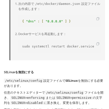
次の内容で
設定ファイル
/etc/docker/daemon.json
を作成します：
{
"dns"
:
[
"8.8.8.8"
]
}
Dockerサービスを再起動します：
sudo systemctl restart docker
.
service
SELinuxを無効にする
設定ファイルで
SELinux
を無効にする必要
/etc/selinux/config
があります。
任意のテキストエディターで
ファイルを開
/etc/selinux/config
き、
または
の文字
SELINUX=enforcing
SELINUX=permissive
列を
に置き換え、変更を保存します。
SELINUX=disabled