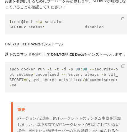
変更を有効にするためにサーバーを再起動します。SELinuxが無効にな
っていることを確認してください：
[
root@test 
~]#
SELinux
 status
:
                 disabled
ONLYOFFICE Docsのインストール
以下のコマンドを実行して
ONLYOFFICE Docs
をインストールします：
sudo docker run 
-
i 
-
t 
-
d 
-
p 
80
:
80
--
security
-
o
pt seccomp
=
unconfined 
--
restart
=
always 
-
e JWT_
SECRET
=
my_jwt_secret onlyoffice
/
documentserver
-
ee
重要
バージョン7.2以降、JWTシークレットのランダム生成を追加
しました。環境変数でJWTシークレットが指定されていない
場合、VMまたは物理サーバーの再起動時に再生成されるた