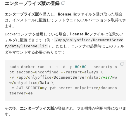
エンタープライズ版の登録
エンタープライズ版
を購入し、
license.lic
ファイルを受け取った場合
は、インストールに配置してソフトウェアのフルバージョンを取得でき
ます。
Dockerコンテナを使用している場合、
license.lic
ファイルは任意のフ
ォルダに配置できます（例：
/app/onlyoffice/DocumentServe
）。ただし、コンテナの起動時にこのフォル
r/data/license.lic
ダをマウントする必要があります：
sudo docker run 
-
i 
-
t 
-
d 
-
p 
80
:
80
--
security
-
o
pt seccomp
=
unconfined 
--
restart
=
-
v 
/
app
/
onlyoffice
/
DocumentServer
/
data
:
/var/
ww
w
/
onlyoffice
/
Data
-
e JWT_SECRET
=
my_jwt_secret onlyoffice
/
documen
tserver
-
ee
その後、
エンタープライズ版
が登録され、フル機能が利用可能になりま
す。