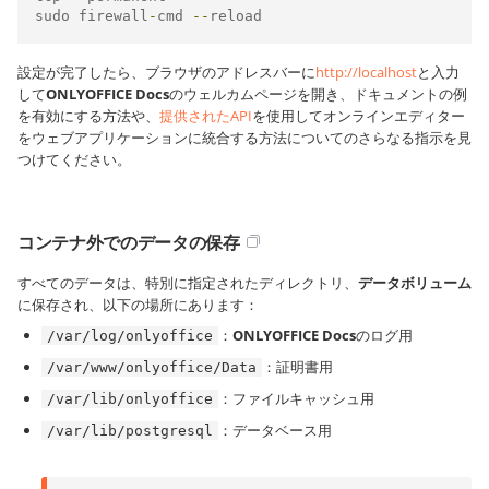
sudo firewall
-
cmd 
--
reload
設定が完了したら、ブラウザのアドレスバーに
http://localhost
と入力
して
ONLYOFFICE Docs
のウェルカムページを開き、ドキュメントの例
を有効にする方法や、
提供されたAPI
を使用してオンラインエディター
をウェブアプリケーションに統合する方法についてのさらなる指示を見
つけてください。
コンテナ外でのデータの保存
すべてのデータは、特別に指定されたディレクトリ、
データボリューム
に保存され、以下の場所にあります：
：
ONLYOFFICE Docs
のログ用
/var/log/onlyoffice
：証明書用
/var/www/onlyoffice/Data
：ファイルキャッシュ用
/var/lib/onlyoffice
：データベース用
/var/lib/postgresql