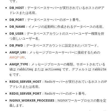
です。
DB_HOST
：データベースサーバーが実行されているホストのIPア
ドレスまたは名前。
DB_PORT
：データベースサーバーのポート番号。
DB_NAME
：イメージの起動時に作成されるデータベースの名前。
DB_USER
：データベースアカウントのスーパーユーザー権限を持
つ新しいユーザー名。
DB_PWD
：データベースアカウントに設定されたパスワード。
AMQP_URI
：メッセージブローカーサーバーに接続するための
AMQP URI
。
AMQP_TYPE
：メッセージブローカーの種類。サポートされている
値は
または
です。デフォルトは
rabbitmq
activemq
rabbitm
です。
q
REDIS_SERVER_HOST
：Redisサーバーが実行されているホストのIP
アドレスまたは名前。
REDIS_SERVER_PORT
：Redisサーバーのポート番号。
NGINX_WORKER_PROCESSES
：NGINXワーカープロセスの数を定
義します。