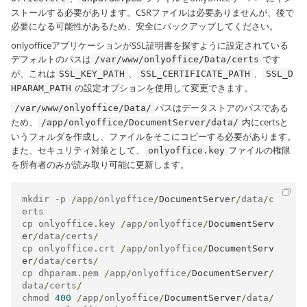
ストールする必要があります。CSRファイルは必要ありませんが、後で
必要になる可能性があるため、安全にバックアップしてください。
onlyofficeアプリケーションがSSL証明書を探すように設定されている
デフォルトのパスは
です
/var/www/onlyoffice/Data/certs
が、これは
、
、
SSL_KEY_PATH
SSL_CERTIFICATE_PATH
SSL_D
の設定オプションを使用して変更できます。
HPARAM_PATH
パスはデータストアのパスである
/var/www/onlyoffice/Data/
ため、
内にcertsと
/app/onlyoffice/DocumentServer/data/
いうフォルダを作成し、ファイルをそこにコピーする必要があります。
また、セキュリティ対策として、
ファイルの権限
onlyoffice.key
を所有者のみが読み取り可能に更新します。
mkdir 
-
p 
/
app
/
onlyoffice
/
DocumentServer
/
data
/
c
erts

cp onlyoffice
.
key 
/
app
/
onlyoffice
/
DocumentServ
er
/
data
/
certs
/
cp onlyoffice
.
crt 
/
app
/
onlyoffice
/
DocumentServ
er
/
data
/
certs
/
cp dhparam
.
pem 
/
app
/
onlyoffice
/
DocumentServer
/
data
/
certs
/
chmod 
400
/
app
/
onlyoffice
/
DocumentServer
/
data
/