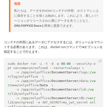
推奨
私たちは、データをDockerコンテナの外部、ホストマシン上
に保存することを強くお勧めします。これにより、新しいバ
ージョンがリリースされた際にデータを失うことなく、
ONLYOFFICE Docs
を簡単に更新できます。
コンテナの外部にあるデータにアクセスするには、ボリュームをマウン
トする必要があります。これは、docker runコマンドで
-v
オプションを
指定することで行えます。
sudo docker run 
-
i 
-
t 
-
d 
-
p 
80
:
80
--
security
-
o
pt seccomp
=
unconfined 
--
restart
=
always \

-
v 
/
app
/
onlyoffice
/
DocumentServer
/
logs
:
/va
r/
log
/
onlyoffice  \

-
v 
/
app
/
onlyoffice
/
DocumentServer
/
data
:
/va
r/
www
/
onlyoffice
/
Data
  \

-
v 
/
app
/
onlyoffice
/
DocumentServer
/
lib
:
/va
r/
lib
/
onlyoffice \

-
v 
/
app
/
onlyoffice
/
DocumentServer
/
db
:
/var/
lib
/
postgresql 
-
e JWT_SECRET
=
my_jwt_secret onl
yoffice
/
documentserver
-
ee