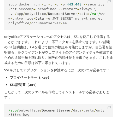
sudo docker run 
-
i 
-
t 
-
d 
-
p 
443
:
443
--
security
-
opt seccomp
=
unconfined 
--
restart
=
-
v 
/
app
/
onlyoffice
/
DocumentServer
/
data
:
/var/
ww
w
/
onlyoffice
/
Data
-
e JWT_SECRET
=
my_jwt_secret 
onlyoffice
/
documentserver
-
ee
onlyofficeアプリケーションへのアクセスは、SSLを使用して保護する
ことができます。これにより、不正アクセスを防止できます。CA認定
のSSL証明書は、CAを通じて信頼の検証を可能にしますが、自己署名証
明書も、各クライアントがウェブサイトのアイデンティティを確認する
ための追加手順を踏む限り、同等の信頼検証を提供できます。これを達
成するための手順は以下に示されています。
SSLを介してアプリケーションを保護するには、次の2つが必要です：
プライベートキー（.key）
SSL証明書（.crt）
したがって、次のファイルを作成してインストールする必要がありま
す：
/app/
onlyoffice
/
DocumentServer
/
data
/
certs
/
only
office
.