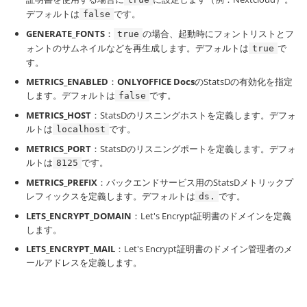
デフォルトは
です。
false
GENERATE_FONTS
：
の場合、起動時にフォントリストとフ
true
ォントのサムネイルなどを再生成します。デフォルトは
で
true
す。
METRICS_ENABLED
：
ONLYOFFICE Docs
のStatsDの有効化を指定
します。デフォルトは
です。
false
METRICS_HOST
：StatsDのリスニングホストを定義します。デフォ
ルトは
です。
localhost
METRICS_PORT
：StatsDのリスニングポートを定義します。デフォ
ルトは
です。
8125
METRICS_PREFIX
：バックエンドサービス用のStatsDメトリックプ
レフィックスを定義します。デフォルトは
です。
ds.
LETS_ENCRYPT_DOMAIN
：Let's Encrypt証明書のドメインを定義
します。
LETS_ENCRYPT_MAIL
：Let's Encrypt証明書のドメイン管理者のメ
ールアドレスを定義します。