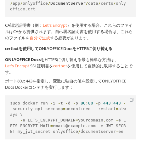
/
app
/
onlyoffice
/
DocumentServer
/
data
/
certs
/
only
office
.
crt
CA認定証明書（例：
Let's Encrypt
）を使用する場合、これらのファイ
ルはCAから提供されます。自己署名証明書を使用する場合は、これら
のファイルを
自分で生成
する必要があります。
certbotを使用してONLYOFFICE DocsをHTTPSに切り替える
ONLYOFFICE Docs
をHTTPSに切り替える最も簡単な方法は、
Let's Encrypt
SSL証明書を
certbot
を使用して自動的に取得することで
す。
ポート80と443を指定し、変数に独自の値を設定してONLYOFFICE
Docs Dockerコンテナを実行します：
sudo docker run 
-
i 
-
t 
-
d 
-
p 
80
:
80
-
p 
443
:
443
-
-
security
-
opt seccomp
=
unconfined 
--
restart
=
alw
ays \

-
e LETS_ENCRYPT_DOMAIN
=
yourdomain
.
com 
-
e L
ETS_ENCRYPT_MAIL
=
email@example
.
com 
-
e JWT_SECR
ET
=
my_jwt_secret onlyoffice
/
documentserver
-
ee