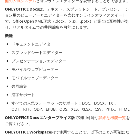
他の人気システム
とオンラインエディターを統合することができます。
ONLYOFFICE Docs
は、テキスト、スプレッドシート、プレゼンテーシ
ョン用のビューアーとエディターを含むオンラインオフィススイート
で、Office Open XML形式（.docx、.xlsx、.pptx）と完全に互換性があ
り、リアルタイムでの共同編集を可能にします。
機能
ドキュメントエディター
スプレッドシートエディター
プレゼンテーションエディター
モバイルウェブビューアー
モバイルウェブエディター
共同編集
漢字サポート
すべての人気フォーマットのサポート：DOC、DOCX、TXT、
ODT、RTF、ODP、EPUB、ODS、XLS、XLSX、CSV、PPTX、HTML
ONLYOFFICE Docs
エンタープライズ版
で利用可能な
詳細な機能一覧
を
ご覧ください。
ONLYOFFICE Workspace
内で使用することで、以下のことが可能にな