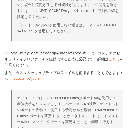
め、統合に問題が生じる可能性があります。この問題を避け
るには、
で独自の値を
-e JWT_SECRET=my_jwt_secret
指定してください。
インストールでJWTを使用しない場合は、
-e JWT_ENABLE
を使用してください。
D=false
キーは、コンテナのセ
--security-opt seccomp=unconfined
キュリティプロファイルを無効にするために必要です。詳細は
こちら
を
ご覧ください。
また、カスタムセキュリティプロファイルを使用することもできます：
kylin-seccomp7.json
。
デフォルトでは、
ONLYOFFICE Docs
はポート
80
を使用して
着信接続をリッスンします。バージョン
4.3
以降、デフォルト
のポートの代わりに使用する予定がある場合、
ONLYOFFICE
Docs
のポートを変更することができます。これは、インスト
ール時にマッピングポートを変更することで簡単に行えま
す：