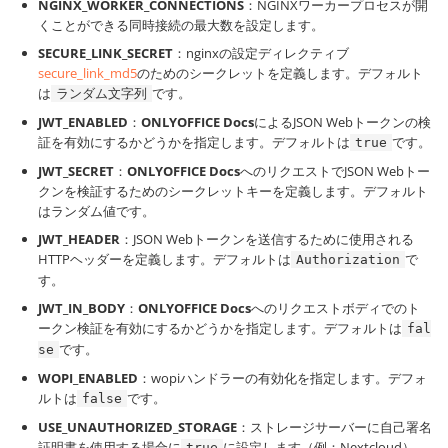
NGINX_WORKER_CONNECTIONS
：NGINXワーカープロセスが開
くことができる同時接続の最大数を設定します。
SECURE_LINK_SECRET
：nginxの設定ディレクティブ
secure_link_md5
のためのシークレットを定義します。デフォルト
は
です。
ランダム文字列
JWT_ENABLED
：
ONLYOFFICE Docs
によるJSON Webトークンの検
証を有効にするかどうかを指定します。デフォルトは
です。
true
JWT_SECRET
：
ONLYOFFICE Docs
へのリクエストでJSON Webトー
クンを検証するためのシークレットキーを定義します。デフォルト
はランダム値です。
JWT_HEADER
：JSON Webトークンを送信するために使用される
HTTPヘッダーを定義します。デフォルトは
で
Authorization
す。
JWT_IN_BODY
：
ONLYOFFICE Docs
へのリクエストボディでのト
ークン検証を有効にするかどうかを指定します。デフォルトは
fal
です。
se
WOPI_ENABLED
：wopiハンドラーの有効化を指定します。デフォ
ルトは
です。
false
USE_UNAUTHORIZED_STORAGE
：ストレージサーバーに自己署名
証明書を使用する場合に
に設定します（例：Nextcloud）。
true