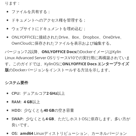
ります：
ファイルを共有する；
ドキュメントへのアクセス権を管理する；
ウェブサイトにドキュメントを埋め込む；
ONLYOFFICEに接続されたDrive、Box、Dropbox、OneDrive、
OwnCloudに保存されたファイルを表示および編集する。
バージョン7.2以降、
ONLYOFFICE Docs
のDockerイメージはKylin
Linux Advanced Server OSリリースV10での実行用に再構築されていま
す。このガイドでは、KylinOSに
ONLYOFFICE Docs
エンタープライズ
版
のDockerバージョンをインストールする方法を示します。
システム要件
CPU
デュアルコア
2 GHz
以上
RAM
4 GB
以上
HDD
少なくとも
40 GB
の空き容量
SWAP
少なくとも
4 GB
、ただしホストOSに依存します。多い方が
良いです。
OS
amd64
Linuxディストリビューション、カーネルバージョン