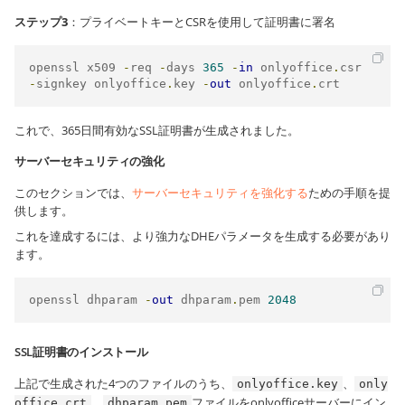
ステップ3
：プライベートキーとCSRを使用して証明書に署名
openssl x509 
-
req 
-
days 
365
-
in
 onlyoffice
.
csr 
-
signkey onlyoffice
.
key 
-
out
 onlyoffice
.
crt
これで、365日間有効なSSL証明書が生成されました。
サーバーセキュリティの強化
このセクションでは、
サーバーセキュリティを強化する
ための手順を提
供します。
これを達成するには、より強力なDHEパラメータを生成する必要があり
ます。
openssl dhparam 
-
out
 dhparam
.
pem 
2048
SSL証明書のインストール
上記で生成された4つのファイルのうち、
、
onlyoffice.key
only
、
ファイルをonlyofficeサーバーにイン
office.crt
dhparam.pem