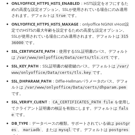
ONLYOFFICE_HTTPS_HSTS_ENABLED
：HSTS設定をオフにするた
めの高度な設定オプション。SSLが使用されている場合にのみ適用
されます。デフォルトは
です。
true
ONLYOFFICE_HTTPS_HSTS_MAXAGE
：onlyoffice NGINX vHost設
定でのHSTSの最大年齢を設定するための高度な設定オプション。
SSLが使用されている場合にのみ適用されます。デフォルトは
315
です。
36000
SSL_CERTIFICATE_PATH
：使用するSSL証明書のパス。デフォルト
は
です。
/var/www/onlyoffice/Data/certs/tls.crt
SSL_KEY_PATH
：SSL証明書の秘密鍵のパス。デフォルトは
/var/
です。
www/onlyoffice/Data/certs/tls.key
SSL_DHPARAM_PATH
：Diffie-Hellmanパラメータのパス。デフォ
ルトは
/var/www/onlyoffice/Data/certs/dhparam.pem
です。
SSL_VERIFY_CLIENT
：
を使用し
CA_CERTIFICATES_PATH file
てクライアント証明書の検証を有効にします。デフォルトは
fals
です。
e
DB_TYPE
：データベースの種類。サポートされている値は
postgr
、
、または
です。デフォルトは
es
mariadb
mysql
postgres