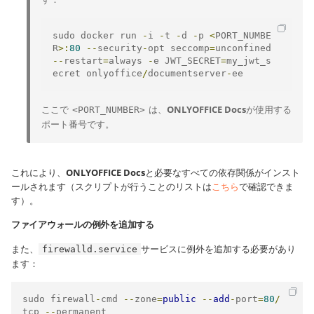
sudo docker run 
-
i 
-
t 
-
d 
-
p 
<
PORT_NUMBE
R
>:
80
--
security
-
opt seccomp
=
unconfined 
--
restart
=
always 
-
e JWT_SECRET
=
my_jwt_s
ecret onlyoffice
/
documentserver
-
ee
ここで
は、
ONLYOFFICE Docs
が使用する
<PORT_NUMBER>
ポート番号です。
これにより、
ONLYOFFICE Docs
と必要なすべての依存関係がインスト
ールされます（スクリプトが行うことのリストは
こちら
で確認できま
す）。
ファイアウォールの例外を追加する
また、
サービスに例外を追加する必要があり
firewalld.service
ます：
sudo firewall
-
cmd 
--
zone
=
public
--
add
-
port
=
80
/
tcp 
--
permanent
