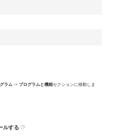
グラム
->
プログラムと機能
セクションに移動しま
トールする