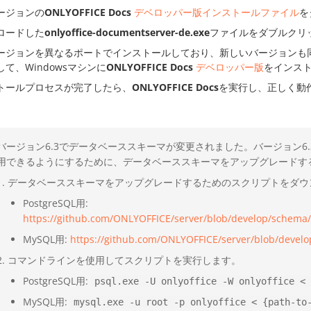
ージョンの
ONLYOFFICE Docs
デベロッパー版インストールファイル
を
ロードした
onlyoffice-documentserver-de.exe
ファイルをダブルクリ
ージョンを異なるポートでインストールしており、新しいバージョンも
て、Windowsマシンに
ONLYOFFICE Docs
デベロッパー版
をインス
トールプロセスが完了したら、
ONLYOFFICE Docs
を実行し、正しく動
バージョン6.3でデータベーススキーマが変更されました。バージョン6
用できるようにするために、データベーススキーマをアップグレードす
データベーススキーマをアップグレードするためのスクリプトをダウ
PostgreSQL用:
https://github.com/ONLYOFFICE/server/blob/develop/schema
MySQL用:
https://github.com/ONLYOFFICE/server/blob/devel
コマンドラインを使用してスクリプトを実行します。
PostgreSQL用:
psql.exe -U onlyoffice -W onlyoffice < 
MySQL用:
mysql.exe -u root -p onlyoffice < {path-to