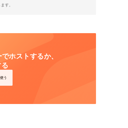
します。
ーバーでホストするか、
する
使う