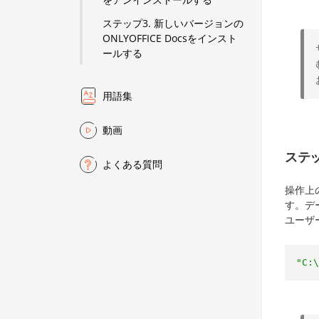
ステップ3. 新しいバージョンの
ONLYOFFICE Docsをインスト
ールする
用語集
動画
ステッ
よくある質問
操作上
す。デ
ユーザ
"C:\