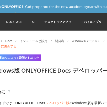
h ONLYOFFICE!
Get prepared for the new academic year with our
DOCSPACE
AI
デスクトップアプリ
モバイルアプリ
Docs
インストールと設定
開発者
Windowsバージョン
ンに更新する
事はAIによって翻訳されました
ndows版 ONLYOFFICE Docs デ
めに
イドでは、
ONLYOFFICE Docs
デベロッパー版
のWindows版を最新