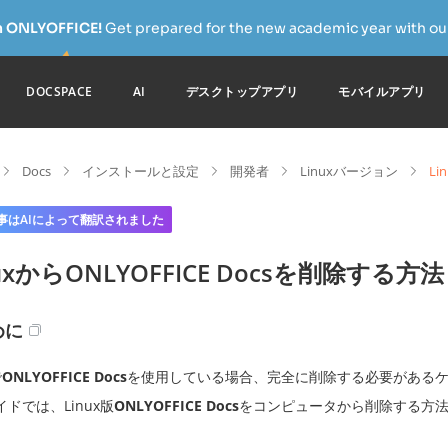
h ONLYOFFICE!
Get prepared for the new academic year with our
DOCSPACE
AI
デスクトップアプリ
モバイルアプリ
Docs
インストールと設定
開発者
Linuxバージョン
Li
事はAIによって翻訳されました
nuxからONLYOFFICE Docsを削除する方法
めに
で
ONLYOFFICE Docs
を使用している場合、完全に削除する必要がある
ドでは、Linux版
ONLYOFFICE Docs
をコンピュータから削除する方