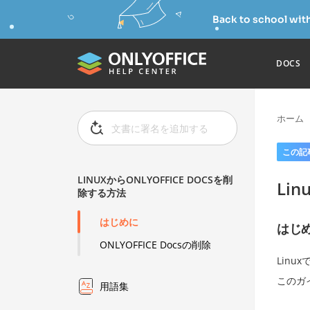
Back to school wit
DOCS
ホーム
この記
LINUXからONLYOFFICE DOCSを削
Li
除する方法
はじめに
はじ
ONLYOFFICE Docsの削除
Linux
このガイ
用語集