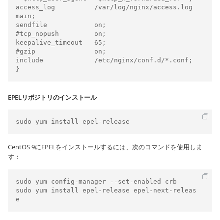
access_log          /var/log/nginx/access.log  
main;

sendfile            on;

#tcp_nopush         on;

keepalive_timeout   65;

#gzip               on;

include             /etc/nginx/conf.d/*.conf;

}
EPELリポジトリのインストール
sudo yum install epel-release
CentOS 9にEPELをインストールするには、次のコマンドを使用しま
す：
sudo yum config-manager --set-enabled crb

sudo yum install epel-release epel-next-releas
e