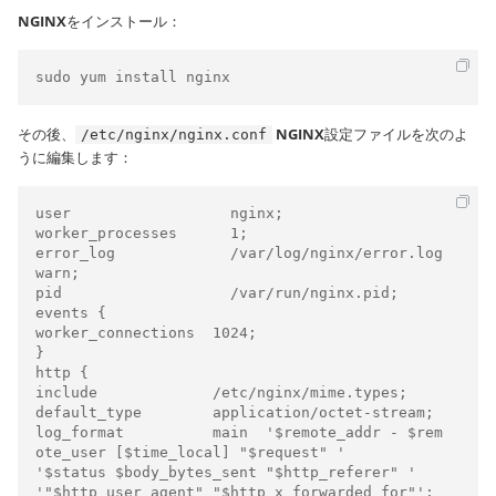
NGINX
をインストール：
sudo yum install nginx
その後、
NGINX
設定ファイルを次のよ
/etc/nginx/nginx.conf
うに編集します：
user                  nginx;

worker_processes      1;

error_log             /var/log/nginx/error.log 
warn;

pid                   /var/run/nginx.pid;

events {

worker_connections  1024;

}

http {

include             /etc/nginx/mime.types;

default_type        application/octet-stream;

log_format          main  '$remote_addr - $rem
ote_user [$time_local] "$request" '

'$status $body_bytes_sent "$http_referer" '

'"$http_user_agent" "$http_x_forwarded_for"';
