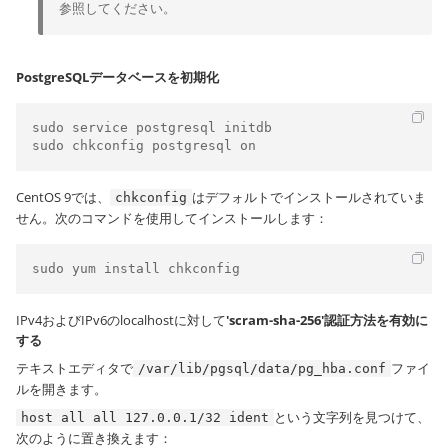
参照してください。
PostgreSQLデータベースを初期化
sudo service postgresql initdb 

sudo chkconfig postgresql on
CentOS 9では、
はデフォルトでインストールされていま
chkconfig
せん。次のコマンドを使用してインストールします：
sudo yum install chkconfig
IPv4およびIPv6のlocalhostに対して
'scram-sha-256'認証方法を有効に
する
テキストエディタで
ファイ
/var/lib/pgsql/data/pg_hba.conf
ルを開きます。
という文字列を見つけて、
host all all 127.0.0.1/32 ident
次のように置き換えます：