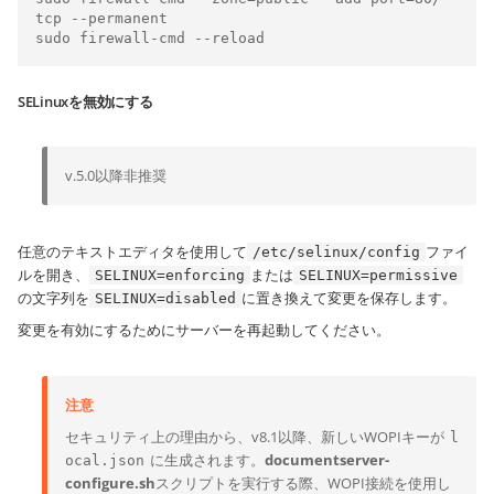
tcp --permanent

sudo firewall-cmd --reload
SELinuxを無効にする
v.5.0以降非推奨
任意のテキストエディタを使用して
ファイ
/etc/selinux/config
ルを開き、
または
SELINUX=enforcing
SELINUX=permissive
の文字列を
に置き換えて変更を保存します。
SELINUX=disabled
変更を有効にするためにサーバーを再起動してください。
注意
セキュリティ上の理由から、v8.1以降、新しいWOPIキーが
l
に生成されます。
documentserver-
ocal.json
configure.sh
スクリプトを実行する際、WOPI接続を使用し