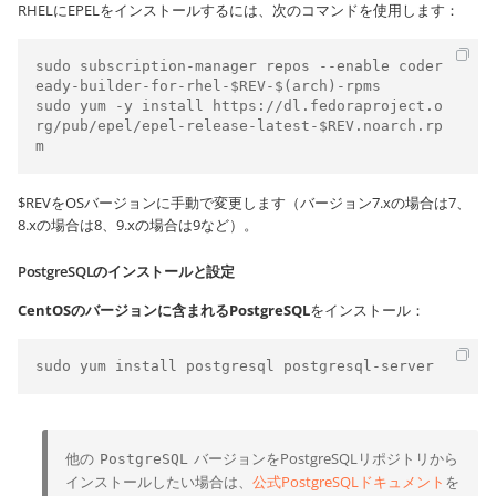
RHELにEPELをインストールするには、次のコマンドを使用します：
sudo subscription-manager repos --enable coder
eady-builder-for-rhel-$REV-$(arch)-rpms

sudo yum -y install https://dl.fedoraproject.o
rg/pub/epel/epel-release-latest-$REV.noarch.rp
m
$REVをOSバージョンに手動で変更します（バージョン7.xの場合は7、
8.xの場合は8、9.xの場合は9など）。
PostgreSQLのインストールと設定
CentOSのバージョンに含まれるPostgreSQL
をインストール：
sudo yum install postgresql postgresql-server
他の
バージョンをPostgreSQLリポジトリから
PostgreSQL
インストールしたい場合は、
公式PostgreSQLドキュメント
を