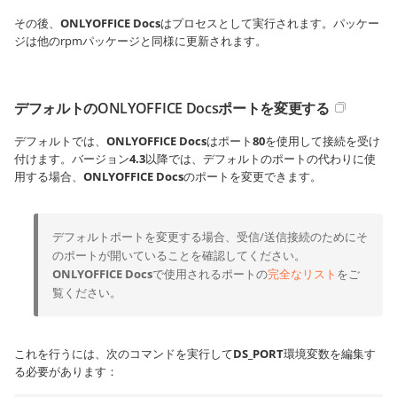
その後、
ONLYOFFICE Docs
はプロセスとして実行されます。パッケー
ジは他のrpmパッケージと同様に更新されます。
デフォルトのONLYOFFICE Docsポートを変更する
デフォルトでは、
ONLYOFFICE Docs
はポート
80
を使用して接続を受け
付けます。バージョン
4.3
以降では、デフォルトのポートの代わりに使
用する場合、
ONLYOFFICE Docs
のポートを変更できます。
デフォルトポートを変更する場合、受信/送信接続のためにそ
のポートが開いていることを確認してください。
ONLYOFFICE Docs
で使用されるポートの
完全なリスト
をご
覧ください。
これを行うには、次のコマンドを実行して
DS_PORT
環境変数を編集す
る必要があります：