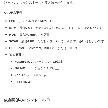
ンをマシンにインストールする方法を紹介します。
システム要件
CPU
：デュアルコア
2 GHz
以上
RAM
：最低
2 GB
、ただしホストOSによります。多いほど良いです
HDD
：最低
40 GB
の空き容量
SWAP
：最低
4 GB
、ただしホストOSによります。多いほど良いです
OS
：CentOS Stream
9
、RHEL
8
、またはRHEL
9
追加要件
：
PostgreSQL
：バージョン
12.9
以上
NGINX
：バージョン
1.3.13
以上
Redis
：バージョン
5
以上
RabbitMQ
依存関係のインストール