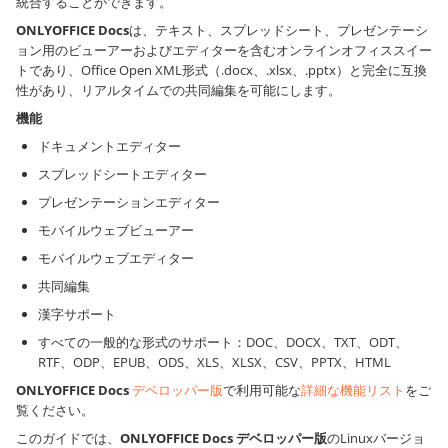
統合することができます。
ONLYOFFICE Docs
は、テキスト、スプレッドシート、プレゼンテーシ
ョン用のビューアーおよびエディターを含むオンラインオフィススイー
トであり、Office Open XML形式（.docx、.xlsx、.pptx）と完全に互換
性があり、リアルタイムでの共同編集を可能にします。
機能
ドキュメントエディター
スプレッドシートエディター
プレゼンテーションエディター
モバイルウェブビューアー
モバイルウェブエディター
共同編集
漢字サポート
すべての一般的な形式のサポート：DOC、DOCX、TXT、ODT、
RTF、ODP、EPUB、ODS、XLS、XLSX、CSV、PPTX、HTML
ONLYOFFICE Docs
デベロッパー版
で利用可能な
詳細な機能リスト
をご
覧ください。
このガイドでは、
ONLYOFFICE Docs デベロッパー版
のLinuxバージョ