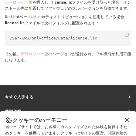
デベロッパー版
を購入し、
license.lic
ファイルを受け取った場合、イン
ストール先に配置してソフトウェアのフルバージョンを取得できます。
Red HatベースのLinuxディストリビューションを使用している場合、
license.lic
ファイルは次のフォルダに配置されます：
/var/www/onlyoffice/Data/license.lic
その後、
デベロッパー版
のバージョンが登録され、フル機能が利用可能
になります。
今すぐ入手する
Docs
共同作業
DocSpace
クッキーのハーモニー
貢献者向け
ニュースを見る
当ウェブサイトでは、お客様にカスタマイズされた体験を提供するた
Workspace
翻訳者向け
めクッキーを使用しています。クッキーはサイトの運営、閲覧体験の
ブログ