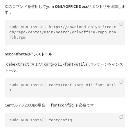
次のコマンドを使用してyum
ONLYOFFICE Docs
リポジトリを追加しま
す：
sudo yum install https://download.onlyoffice.c
om/repo/centos/main/noarch/onlyoffice-repo.noa
rch.rpm
mscorefontsのインストール
および
パッケージをインス
cabextract
xorg-x11-font-utils
トール：
sudo yum install cabextract xorg-x11-font-util
s
CentOS 7.8(2003)の場合、
も必要です：
fontconfig
sudo yum install fontconfig