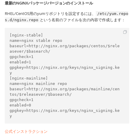
最新のNGINXパッケージバージョンのインストール
RHEL/CentOS用のyumリポジトリを設定するには、
/etc/yum.repo
という名前のファイルを次の内容で作成します：
s.d/nginx.repo
[nginx-stable]

name=nginx stable repo

baseurl=http://nginx.org/packages/centos/$rele
asever/$basearch/

gpgcheck=1

enabled=1

gpgkey=https://nginx.org/keys/nginx_signing.ke
y

[nginx-mainline]

name=nginx mainline repo

baseurl=http://nginx.org/packages/mainline/cen
tos/$releasever/$basearch/

gpgcheck=1

enabled=0

gpgkey=https://nginx.org/keys/nginx_signing.ke
y
公式インストラクション