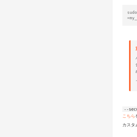
sud
--sec
こちら
カスタ