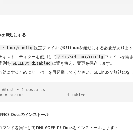
nuxを無効にする
設定ファイルで
SELinux
を無効にする必要があります
selinux/config
テキストエディターを使用して
ファイルを開
/etc/selinux/config
字列を
に置き換え、変更を保存します。
SELINUX=disabled
有効にするためにサーバーを再起動してください。SELinuxが無効に
t@test ~]# sestatus

OFFICE Docsのインストール
コマンドを実行して
ONLYOFFICE Docs
をインストールします：