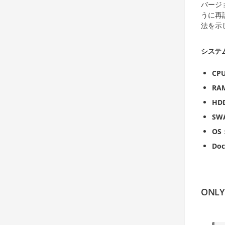
バージョ
うに再
法を示
システ
CP
RA
HD
SW
OS
Doc
ONL