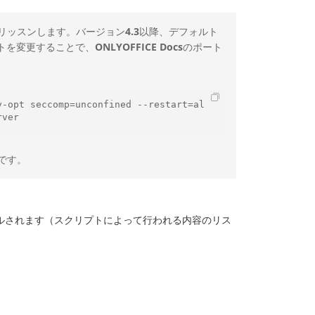
リッスンします。バージョン
4.3
以降、デフォルト
トを変更することで、
ONLYOFFICE Docs
のポート
y-opt seccomp=unconfined --restart=al
rver
です。
ルされます（スクリプトによって行われる内容のリス