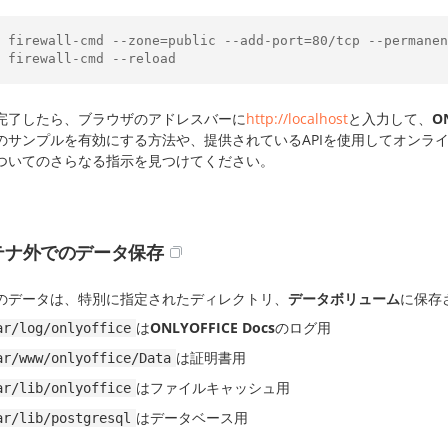
 firewall-cmd --zone=public --add-port=80/tcp --permanen
 firewall-cmd --reload
完了したら、ブラウザのアドレスバーに
http://localhost
と入力して、
O
のサンプルを有効にする方法や、提供されているAPIを使用してオンラ
ついてのさらなる指示を見つけてください。
テナ外でのデータ保存
のデータは、特別に指定されたディレクトリ、
データボリューム
に保存
は
ONLYOFFICE Docs
のログ用
ar/log/onlyoffice
は証明書用
ar/www/onlyoffice/Data
はファイルキャッシュ用
ar/lib/onlyoffice
はデータベース用
ar/lib/postgresql