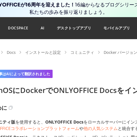
YOFFICEが16周年を迎えました！
16編からなるブログシリー
私たちの歩みを振り返りましょう。
DOCSPACE
AI
デスクトップアプリ
モバイルアプリ
Docs
インストールと設定
コミュニティ
Docker バージョ
事はAIによって翻訳されました
linOSにDockerでONLYOFFICE Doc
めに
ニティ版
を使用すると、
ONLYOFFICE Docs
をローカルサーバーにイン
OFFICEコラボレーションプラットフォーム
や
他の人気システム
と統合す