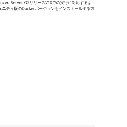
dvanced Server OSリリースV10での実行に対応するよ
ュニティ版
のDockerバージョンをインストールする方