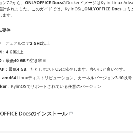
ン7.2から、
ONLYOFFICE Docs
のDockerイメージはKylin Linux A
設計されました。このガイドでは、KylinOSに
ONLYOFFICE Docs
コミ
します。
ム要件
U
：デュアルコア
2 GHz
以上
M
：
4 GB
以上
D
：最低
40 GB
の空き容量
AP
：最低
4 GB
、ただしホストOSに依存します。多いほど良いです。
：
amd64
Linuxディストリビューション、カーネルバージョン
3.10
以降
ker
：KylinOSでサポートされている任意のバージョン
YOFFICE Docsのインストール