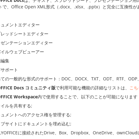
FFICE Docs
は、テキスト、スプレッドシート、プレゼンテーション用
で、Office Open XML形式（.docx、.xlsx、.pptx）と完
キュメントエディター
プレッドシートエディター
レゼンテーションエディター
バイルウェブビューアー
同編集
字サポート
ての一般的な形式のサポート：DOC、DOCX、TXT、ODT、RTF、ODP、EP
FFICE Docs
コミュニティ版
で利用可能な機能の詳細なリストは、
こち
FFICE Workspace
内で使用することで、以下のことが可能になります
イルを共有する;
キュメントへのアクセス権を管理する;
ェブサイトにドキュメントを埋め込む;
LYOFFICEに接続されたDrive、Box、Dropbox、OneDrive、o