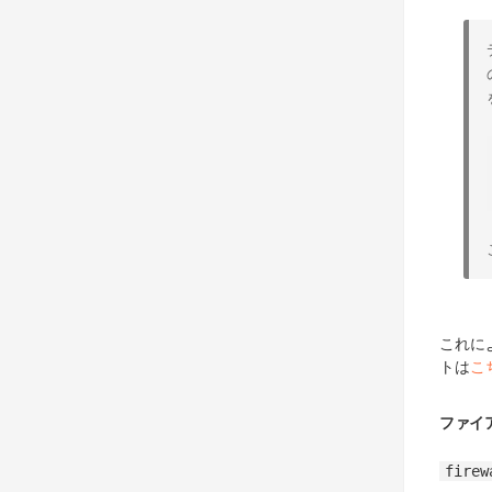
これに
トは
こ
ファイ
firew