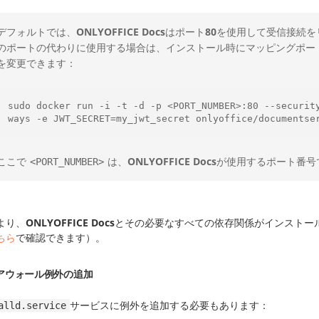
デフォルトでは、
ONLYOFFICE Docs
はポート
80
を使用して受信接続を
のポートの代わりに使用する場合は、インストール時にマッピングポー
を変更できます：
sudo docker run -i -t -d -p <PORT_NUMBER>:80 --securit
ways -e JWT_SECRET=my_jwt_secret onlyoffice/documentse
ここで
は、
ONLYOFFICE Docs
が使用するポート番号
<PORT_NUMBER>
より、
ONLYOFFICE Docs
とその必要なすべての依存関係がインストー
ちら
で確認できます）。
アウォール例外の追加
サービスに例外を追加する必要もあります：
alld.service