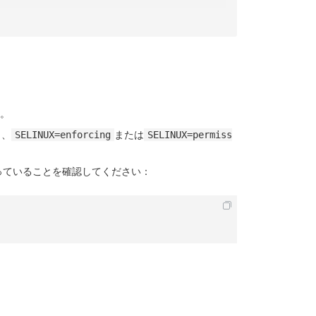
。
き、
または
SELINUX=enforcing
SELINUX=permiss
なっていることを確認してください：