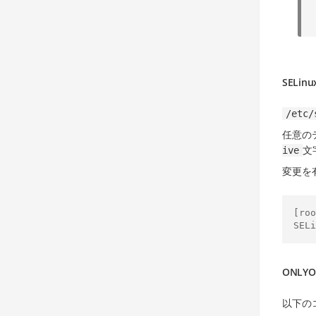
SELi
/etc/
任意の
文
ive
変更を
[roo
ONLY
以下の