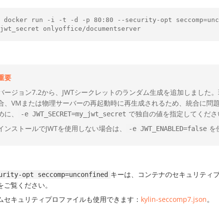
o docker run -i -t -d -p 80:80 --security-opt seccomp=unc
重要
バージョン7.2から、JWTシークレットのランダム生成を追加しました
合、VMまたは物理サーバーの再起動時に再生成されるため、統合に問
めに、
で独自の値を指定してくださ
-e JWT_SECRET=my_jwt_secret
インストールでJWTを使用しない場合は、
を
-e JWT_ENABLED=false
キーは、コンテナのセキュリティ
urity-opt seccomp=unconfined
をご覧ください。
ムセキュリティプロファイルも使用できます：
kylin-seccomp7.json
。