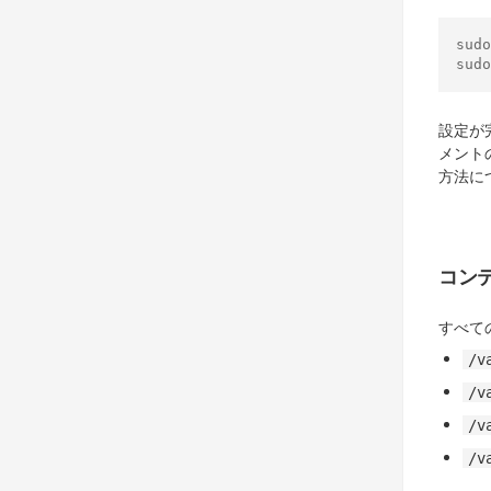
sudo
sudo
設定が
メント
方法に
コン
すべて
/v
/v
/v
/v