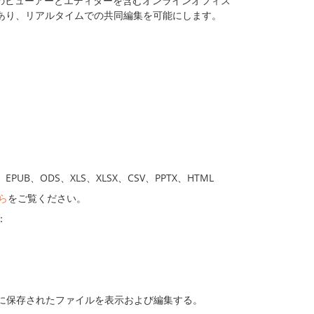
のビューアーとエディターを含むオンラインオフィス
全に互換性があり、リアルタイムでの共同編集を可能にします。
UB、ODS、XLS、XLSX、CSV、PPTX、HTML
ら
をご覧ください。
：
wnCloudに保存されたファイルを表示および編集する。