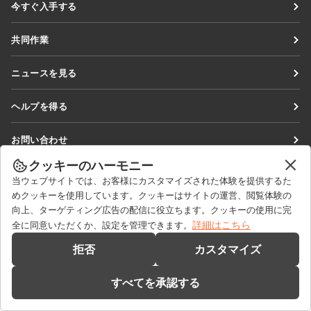
今すぐ入手する
Docs
共同作業
DocSpace
貢献者向け
ニュースを見る
Workspace
翻訳者向け
ブログ
コネクター
ヘルプを得る
インフルエンサー向け
デスクトップアプリ
フォーラム
求人情報
お問い合わせ
モバイルアプリ
研修コース
セールスに関する質問
sales@onlyoffice.com
クッキーのハーモニー
onlyoffice.com
ウェビナー
当ウェブサイトでは、お客様にカスタマイズされた体験を提供するた
パートナーシップに関するお問い合わせ
partners@onlyoffice.com
© Ascensio System SIA 2026. All rights reserved
めクッキーを使用しています。クッキーはサイトの運営、閲覧体験の
ホワイトペーパー
メディアに関するお問い合わせ
press@onlyoffice.com
向上、ターゲティング広告の配信に役立ちます。クッキーの使用に完
サポートお問い合わせフォーム
詳細はこちら
全に同意いただくか、設定を管理できます。
折り返し電話のリクエスト
デモを依頼する
拒否
カスタマイズ
すべてを承認する