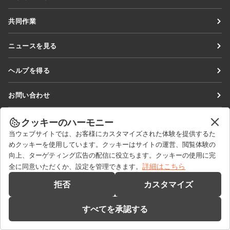
Docs
共同作業
DocSpace
貢献者向け
ニュースを見る
Workspace
翻訳者向け
ブログ
コネクター
ヘルプを得る
インフルエンサー向け
デスクトップアプリ
フォーラム
求人情報
お問い合わせ
モバイルアプリ
研修コース
セールスに関する質問
sales@onlyoffice.com
onlyoffice.com
クッキーのハーモニー
ウェビナー
パートナーシップに関するお問い合わせ
partners@onlyoffice.com
© Ascensio System SIA 2026. All rights reserved
当ウェブサイトでは、お客様にカスタマイズされた体験を提供するた
ホワイトペーパー
めクッキーを使用しています。クッキーはサイトの運営、閲覧体験の
メディアに関するお問い合わせ
press@onlyoffice.com
向上、ターゲティング広告の配信に役立ちます。クッキーの使用に完
サポートお問い合わせフォーム
折り返し電話のリクエスト
詳細はこちら
全に同意いただくか、設定を管理できます。
デモを依頼する
拒否
カスタマイズ
すべてを承認する