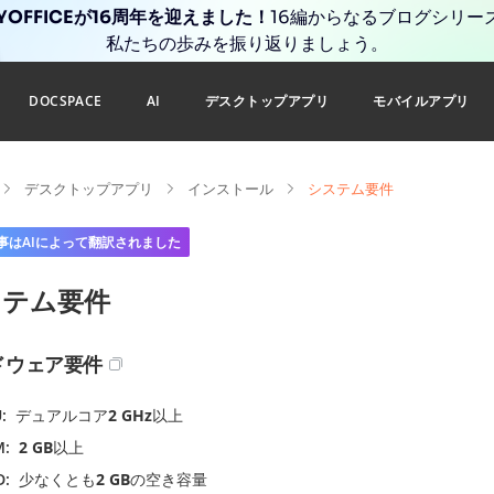
YOFFICEが16周年を迎えました！
16編からなるブログシリー
私たちの歩みを振り返りましょう。
DOCSPACE
AI
デスクトップアプリ
モバイルアプリ
デスクトップアプリ
インストール
システム要件
事はAIによって翻訳されました
ステム要件
ドウェア要件
U
デュアルコア
2 GHz
以上
M
2 GB
以上
D
少なくとも
2 GB
の空き容量