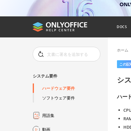
ONL
DOCS
ホーム
この記
システム要件
シ
ハードウェア要件
ハー
ソフトウェア要件
CP
用語集
RA
HD
動画