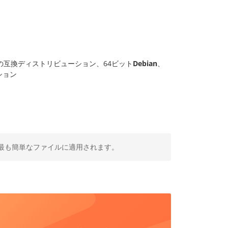
の互換ディストリビューション、64ビット
Debian
、
ション
最も簡単なファイルに適用されます。