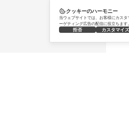
クッキーのハーモニー
当ウェブサイトでは、お客様にカスタ
ーゲティング広告の配信に役立ちます
拒否
カスタマイ
今すぐ入手する
共同作業
Docs
貢献者向
DocSpace
翻訳者向
Workspace
インフル
コネクター
求人情報
デスクトップアプリ
ニュース
モバイルアプリ
ブログ