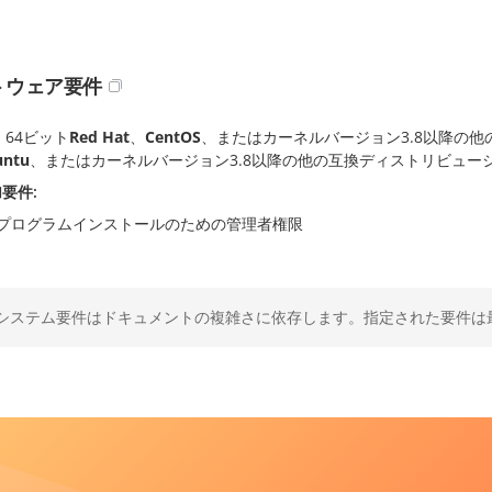
トウェア要件
64ビット
Red Hat
、
CentOS
、またはカーネルバージョン3.8以降の他
untu
、またはカーネルバージョン3.8以降の他の互換ディストリビュー
加要件
プログラムインストールのための管理者権限
システム要件はドキュメントの複雑さに依存します。指定された要件は