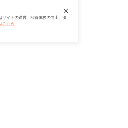
はサイトの運営、閲覧体験の向上、タ
はこちら
お問い合わせ
セールスに関する質問
sales@onlyoffice.com
パートナーシップに関するお問い合わせ
partners@onlyoffice.com
メディアに関するお問い合わせ
press@onlyoffice.com
折り返し電話のリクエスト